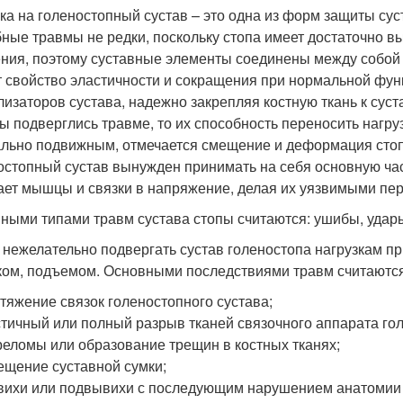
ка на голеностопный сустав – это одна из форм защиты сус
ные травмы не редки, поскольку стопа имеет достаточно вы
ния, поэтому суставные элементы соединены между собой 
 свойство эластичности и сокращения при нормальной фун
лизаторов сустава, надежно закрепляя костную ткань к суста
 подверглись травме, то их способность переносить нагруз
льно подвижным, отмечается смещение и деформация стопы
остопный сустав вынужден принимать на себя основную час
ает мышцы и связки в напряжение, делая их уязвимыми пе
ными типами травм сустава стопы считаются: ушибы, удар
 нежелательно подвергать сустав голеностопа нагрузкам пр
ком, подъемом. Основными последствиями травм считаются
тяжение связок голеностопного сустава;
тичный или полный разрыв тканей связочного аппарата го
еломы или образование трещин в костных тканях;
щение суставной сумки;
ихи или подвывихи с последующим нарушением анатомии 