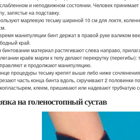
слабленном и неподвижном состоянии. Человек принимает 
пу, запястье на подставку.
ользуют марлевую тесьму шириной 10 см для локтя, коленн
см.
время манипуляции бинт держат в правой руке валиком вве
бодный край.
 бинтовании материал растягивают слева направо, прилаг
легании краёв марли к телу делают перекрутку (перегибы): 
правляют и продолжают манипуляцию.
онце процедуры тесьму крепят выше либо ниже сочленения,
резают часть конца бинта вдоль, скручивают 2 половинки п
копластырем, клеем, пришивают или надевают трубчатую се
язка на голеностопный сустав