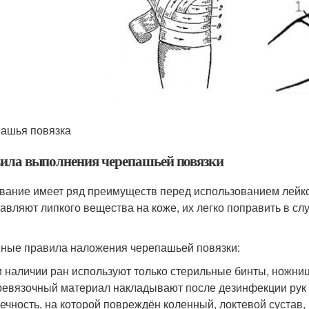
ашья повязка
ила выполнения черепашьей повязки
вание имеет ряд преимуществ перед использованием лейк
тавляют липкого вещества на коже, их легко поправить в с
ные правила наложения черепашьей повязки:
 наличии ран используют только стерильные бинты, ножниц
евязочный материал накладывают после дезинфекции рук 
ечность, на которой повреждён коленный, локтевой сустав