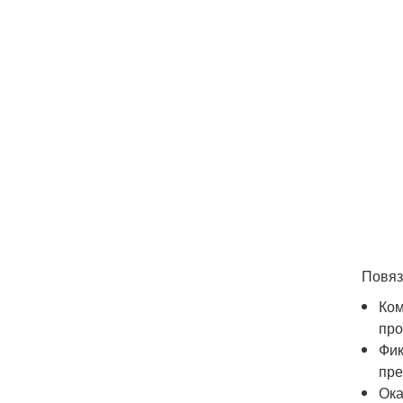
Повяз
Ком
про
Фик
пре
Ока