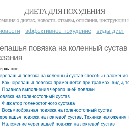
ДИЕТА ДЛЯ ПОХУДЕНИЯ
мация о диетах, новости, отзывы, описания, инструкции 
новости
эффективное похудение
виды диет
епашья повязка на коленный сустав
азания
ержание
ерепашья повязка на коленный сустав способы наложения 
Как черепашья повязка применяется при травмах: виды, 
Правила выполнения черепашьей повязки
овязка на голеностопный сустав
Фиксатор голеностопного сустава
Восьмиобразная повязка на голеностопный сустав
ерепашья повязка на локтевой сустав. Техника наложения 
Наложение черепашьей повязки на локтевой сустав