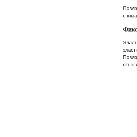
Повяз
снима
Фикс
Эласт
эласт
Повяз
относ