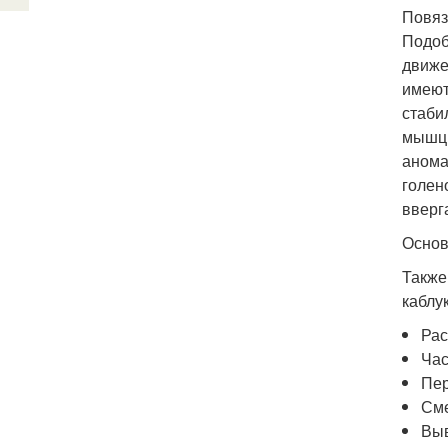
Повяз
Подоб
движе
имеют
стаби
мышцы
анома
голен
вверг
Основ
Также
каблу
Рас
Час
Пер
Сме
Выв