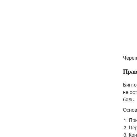
Череп
Прав
Бинто
не ос
боль.
Основ
При
Пер
Кон