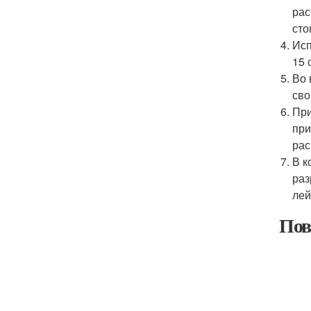
рас
сто
Исп
15 
Во 
сво
При
при
рас
В к
раз
лей
Пов