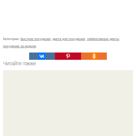
Категории:
быстрое похудение
,
диета для похудения
,
эффективные диеты
,
похудение за неделю
Читайте также
Уход за собой по дням недели на месяц. План ухода за
собой за 30 минут на неделю?