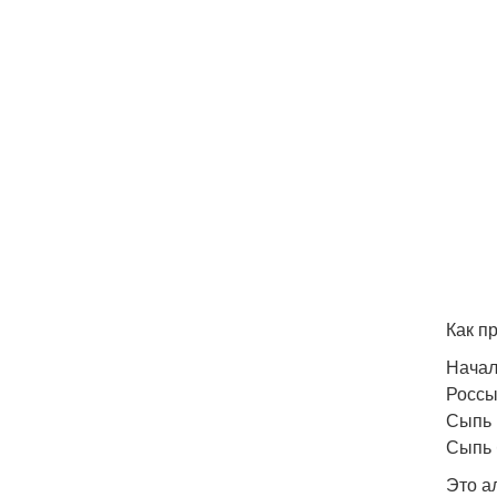
Как п
Начал
Россы
Сыпь 
Сыпь 
Это а