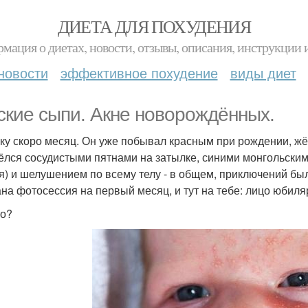
ДИЕТА ДЛЯ ПОХУДЕНИЯ
мация о диетах, новости, отзывы, описания, инструкции 
новости
эффективное похудение
виды диет
ские сыпи. Акне новорождённых.
ку скоро месяц. Он уже побывал красным при рождении, ж
ёлся сосудистыми пятнами на затылке, синими монгольским
ря) и шелушением по всему телу - в общем, приключений был
ана фотосессия на первый месяц, и тут на тебе: лицо юби
то?