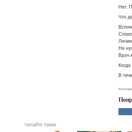
Нет. 
Что д
Вспом
Споко
Личик
Не ну
Врач 
Когда
В теч
Категори
Понр
Читайте также