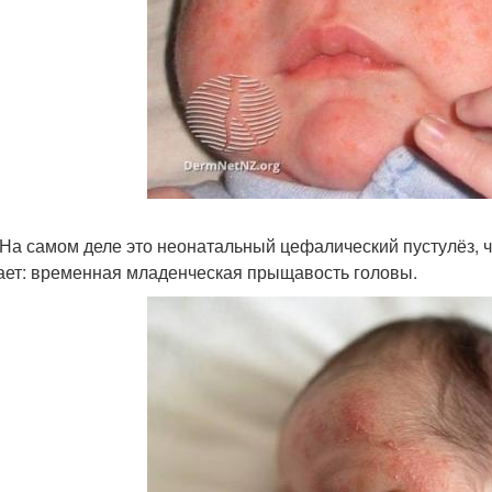
 На самом деле это неонатальный цефалический пустулёз, ч
ает: временная младенческая прыщавость головы.