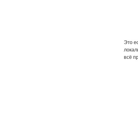
Это е
локал
всё п