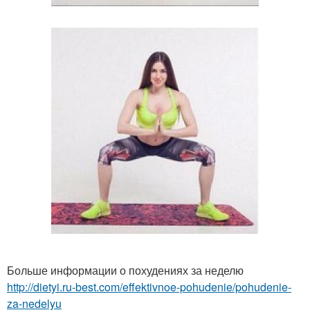
Больше информации о похудениях за неделю
http://dietyi.ru-best.com/effektivnoe-pohudenie/pohudenie-
za-nedelyu