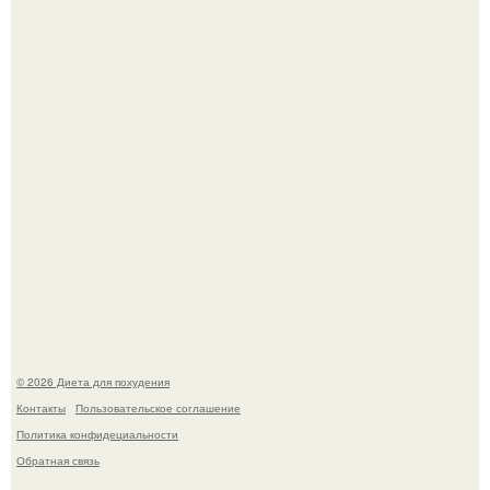
Как разогнать метаболизм.
Синдром красной кожи: британец превратил себя в
инвалида из-за бесконтрольного использования мази.
© 2026 Диета для похудения
Контакты
Пользовательское соглашение
Политика конфидециальности
Обратная связь