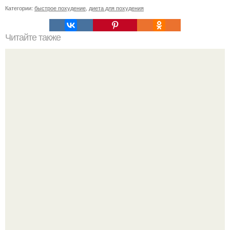
Категории:
быстрое похудение
,
диета для похудения
Читайте также
Блины с псиллиумом. Лариса Ершова. Блинчики на
псиллиуме атака.