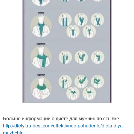
Больше информации о диете для мужчин по ссылке
http://dietyi.ru-best.com/effektivnoe-pohudenie/dieta-dlya-
muzhchin