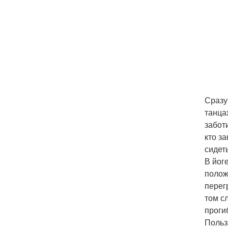
Сразу
танца
забот
кто з
сидет
В йог
полож
перег
том с
проги
Польз