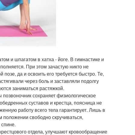
ом и шпагатом в хатха - йоге. В гимнастике и
полняется. При этом зачастую никто не
 позе, да и освоить его требуется быстро. Те,
астягивали через боль и заставляли подолгу
аются заниматься растяжкой.
ы позвоночник сохраняет физиологическое
зобедренных суставов и крестца, поясница не
женную работу всего тела гарантирует. Лишь в
ом положении свободно скручиваться,
 спине.
 крестцового отдела, улучшают кровообращение