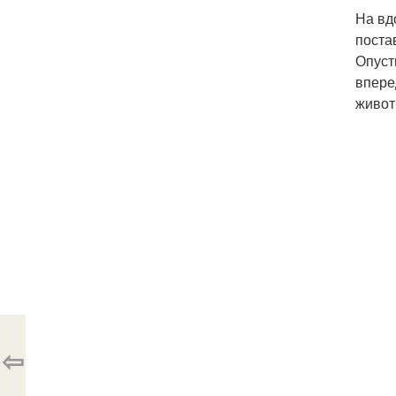
На вд
поста
Опуст
впере
живот
⇦