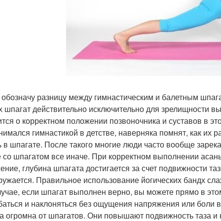
 обозначу разницу между гимнастическим и балетным шпагат
х шпагат действительно исключительно для зрелищности вы
ится о корректном положении позвоночника и суставов в этой
анимался гимнастикой в детстве, наверняка помнят, как их р
ь в шпагате. После такого многие люди часто вообще зарек
е со шпагатом все иначе. При корректном выполнении асан
ение, глубина шпагата достигается за счет подвижности та
ружается. Правильное использование йогических бандх сла
лучае, если шпагат выполнен верно, вы можете прямо в эт
баться и наклоняться без ощущения напряжения или боли в
а огромна от шпагатов. Они повышают подвижность таза и