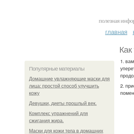
полезная инфор
главная
Как
1. ва
уперет
Популярные материалы
продо
Домашние увлажняющие маски для
2. пр
лица: простой способ улучшить
помен
кожу
Девушки, диеты прошлый век.
Комплекс упражнений для
сжигания жира.
Маски для кожи тела в домашних