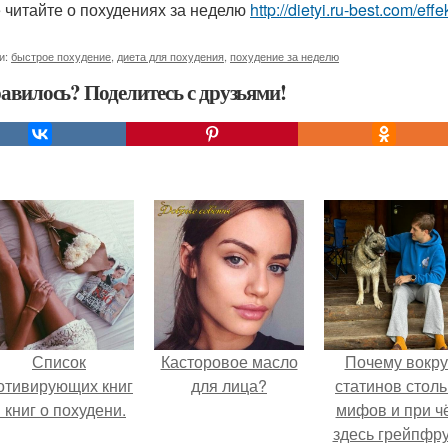
 читайте о похудениях за неделю
http://dietyi.ru-best.com/e
и:
быстрое похудение
,
диета для похудения
,
похудение за неделю
авилось? Поделитесь с друзьями!
Список
Касторовое масло
Почему вокру
отивирующих книг
для лица?
статинов столь
 книг о похудени.
мифов и при ч
здесь грейпфр