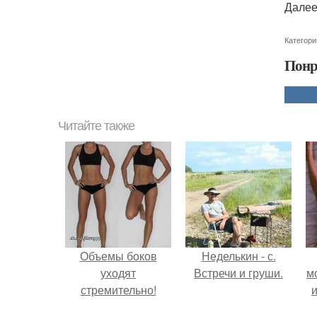
Далее
Категори
Понр
Читайте также
Объемы боков
Неделькин - с.
уходят
Встречи и груши.
м
стремительно!
и