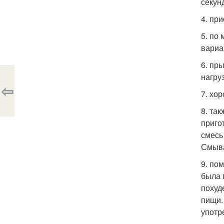
секун
4. пр
5. по
вариа
6. пр
нагру
⇦
7. хо
8. та
приго
смесь
Смыва
9. по
была 
похуд
пищи. 
употр