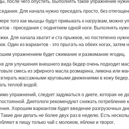
ды, после чего опустить. Выполнять такое упражнение нужно
иседания. Для начала нужно приседать просто, без отягощен
 мере того как мышцы будут привыкать к нагрузкам, можно 
нтов - приседания с поднятием одной ноги. Выполнять нужно
ыжки. Для начала хватит и ста прыжков, но постепенно нуж
зок. Один из вариантов - это прыгать на обеих ногах, затем
рошим упражнением будет сжимание и разжимание ягодиц.
кже для улучшения внешнего вида бедер очень подходит мас
товьте смесь из эфирного масла розмарина, лимона или ман
 втирать массажными круговыми движениями в кожу бедер. 
ть теплой водой.
мимо упражнений, следует задуматься о диете, которая не д
постоянной. Диетологи рекомендуют снижать потребление к
ения. Хорошим вариантом будет введение разгрузочных дн
Такие дни делать не более двух раз в неделю. Есть нескольк
ебляют в пищу только чай с молоком, яблоки и творог.