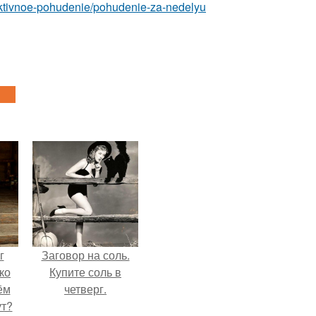
ffektivnoe-pohudenie/pohudenie-za-nedelyu
г
Заговор на соль.
ко
Купите соль в
ём
четверг.
ут?