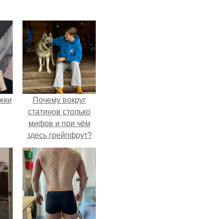
ожки
Почему вокруг
статинов столько
мифов и при чём
здесь грейпфрут?