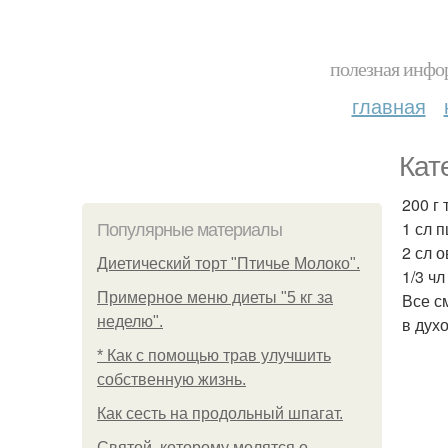
полезная инфор
главная
Кат
200 г 
1 сл 
Популярные материалы
2 сл 
Диетический торт "Птичье Молоко".
1/3 ч
Примерное меню диеты "5 кг за
Все с
неделю".
в дух
* Как с помощью трав улучшить
собственную жизнь.
Как сесть на продольный шпагат.
Святой, которому молятся о