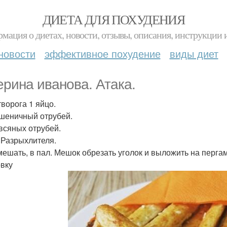
ДИЕТА ДЛЯ ПОХУДЕНИЯ
мация о диетах, новости, отзывы, описания, инструкции 
новости
эффективное похудение
виды диет
ерина иванова. Атака.
творога 1 яйцо.
пшеничный отрубей.
овсяных отрубей.
л Разрыхлителя.
мешать, в пал. Мешок обрезать уголок и выложить на пергам
овку