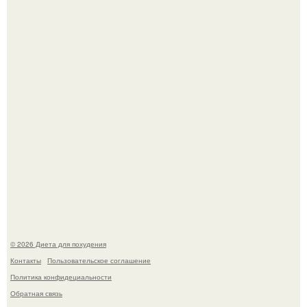
Это Моника - ей 26.
После трёхлетнего отсутствия в своей воркутинской
квартире, мужчина вернулся и обнаружил, что его
жилище стало пристанищем для стаи голубей.
© 2026 Диета для похудения
Контакты
Пользовательское соглашение
Политика конфидециальности
Обратная связь