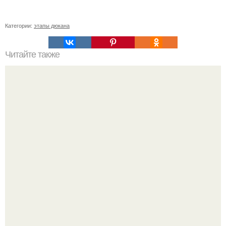
Категории:
этапы дюкана
Читайте также
Можно ли жевать семена льна. Зачем я постоянно жую
семена льна. Это должен знать каждый, особенно
женщины старше 35 лет!