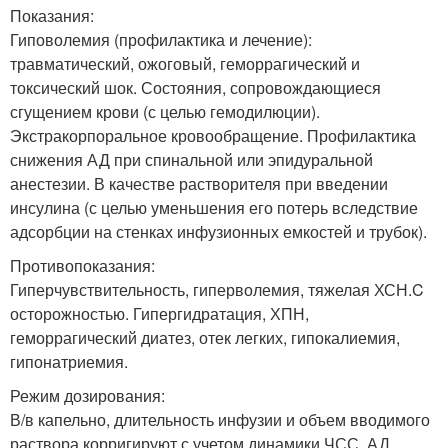
Показания:
Гиповолемия (профилактика и лечение):
травматический, ожоговый, геморрагический и
токсический шок. Состояния, сопровождающиеся
сгущением крови (с целью гемодилюции).
Экстракорпоральное кровообращение. Профилактика
снижения АД при спинальной или эпидуральной
анестезии. В качестве растворителя при введении
инсулина (с целью уменьшения его потерь вследствие
адсорбции на стенках инфузионных емкостей и трубок).
Противопоказания:
Гиперчувствительность, гиперволемия, тяжелая ХСН.C
осторожностью. Гипергидратация, ХПН,
геморрагический диатез, отек легких, гипокалиемия,
гипонатриемия.
Режим дозирования:
В/в капельно, длительность инфузии и объем вводимого
раствора корригируют с учетом динамики ЧСС, АД,