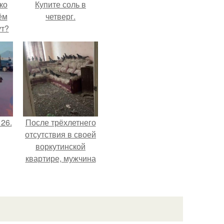
ко
Купите соль в
ём
четверг.
ут?
 26.
После трёхлетнего
отсутствия в своей
воркутинской
квартире, мужчина
вернулся и
обнаружил, что его
жилище стало
пристанищем для
стаи голубей.