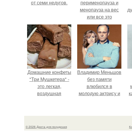
от семи недугов.
перименопауза и
менопауза на вес
ду
или все это
ерунда?
Домашние конфеты
Владимир Меньшов
"Три Мушкетера" -
без памяти
это легкая,
влюбился в
воздушная
молодую актрису и
к
шоколадная нуга,
даже решил уйти от
покрытая
алентовой ради
молочным
неё.
шоколадом.
© 2026 Диета для похудения
К