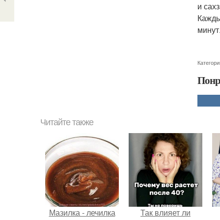
и сах
Кажды
минут
Категори
Понр
Читайте также
Мазилка - лечилка
Так влияет ли