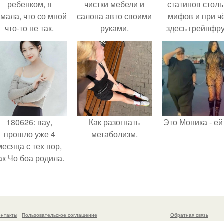
ребенком, я
чистки мебели и
статинов столь
мала, что со мной
салона авто своими
мифов и при ч
что-то не так.
руками.
здесь грейпфр
180626: вау,
Как разогнать
Это Моника - ей
прошло уже 4
метаболизм.
месяца с тех пор,
ак Чо боа родила.
онтакты
Пользовательское соглашение
Обратная связь