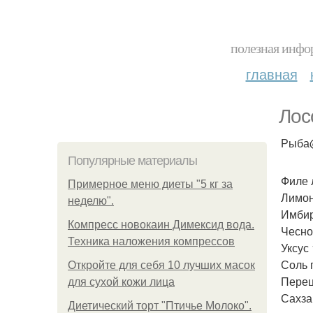
полезная инфор
главная
Лос
Рыба@
Популярные материалы
Филе 
Примерное меню диеты "5 кг за
Лимон
неделю".
Имбир
Компресс новокаин Димексид вода.
Чесно
Техника наложения компрессов
Уксус
Соль 
Откройте для себя 10 лучших масок
Перец
для сухой кожи лица
Сахза
Диетический торт "Птичье Молоко".