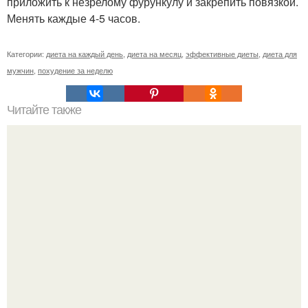
приложить к незрелому фурункулу и закрепить повязкой.
Менять каждые 4-5 часов.
Категории:
диета на каждый день
,
диета на месяц
,
эффективные диеты
,
диета для
мужчин
,
похудение за неделю
Читайте также
Список продуктов на одного человека. Список продуктов
на неделю (две) на 1 человека.