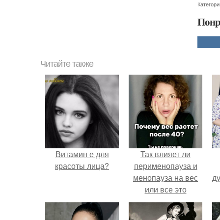
Категори
Понр
Читайте также
Витамин е для
Так влияет ли
красоты лица?
перименопауза и
менопауза на вес
ду
или все это
ерунда?