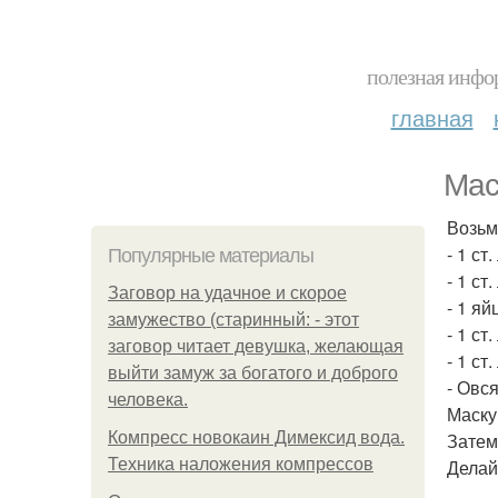
полезная инфор
главная
Мас
Возьм
- 1 ст.
Популярные материалы
- 1 ст
Заговор на удачное и скорое
- 1 яй
замужество (старинный: - этот
- 1 ст
заговор читает девушка, желающая
- 1 ст
выйти замуж за богатого и доброго
- Овс
человека.
Маску
Компресс новокаин Димексид вода.
Затем
Техника наложения компрессов
Делай