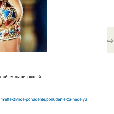
⇨
t.com/effektivnoe-pohudenie/pohudenie-za-nedelyu