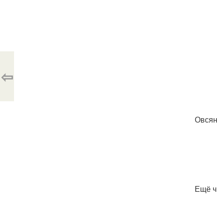
⇦
Овсян
Ещё ч