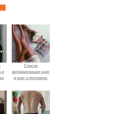
и
Список
 и
мотивирующих книг
вес
и книг о похудени.