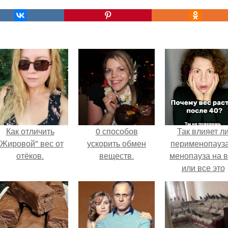
Как отличить
0 способов
Так влияет л
"Жировой" вес от
ускорить обмен
перименопауза
отёков.
веществ.
менопауза на 
или все это
ерунда?