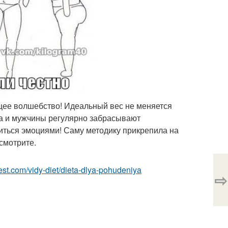
ящее волшебство! Идеальный вес не меняется
 да и мужчины регулярно забрасывают
иться эмоциями! Саму методику прикрепила на
смотрите.
-best.com/vidy-diet/dieta-dlya-pohudeniya
⇨