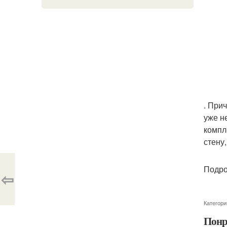
. При
уже н
компл
стену
Подро
⇦
Категори
Понр