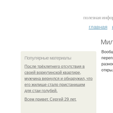
полезная инфор
главная
Мил
Вообщ
переп
Популярные материалы
разно
После трёхлетнего отсутствия в
откры
своей воркутинской квартире,
мужчина вернулся и обнаружил, что
его жилище стало пристанищем
для стаи голубей.
Всем привет. Сергей 29 лет.