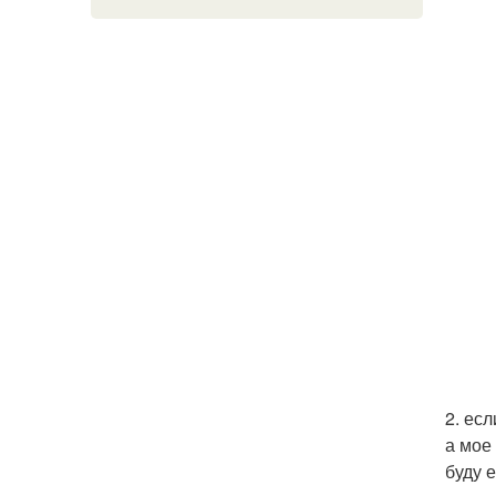
2. ес
а мое
буду 