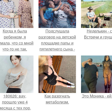
Когда я была
Подслушала
Неделькин - с
ребенком, я
разговор на детской
Встречи и груш
мала, что со мной
площадке папы и
что-то не так.
пятилетнего сына -
"запомни сынок
лучшее - маме,
потому что она
девочка.
180626: вау,
Как разогнать
Это Моника - ей
прошло уже 4
метаболизм.
месяца с тех пор,