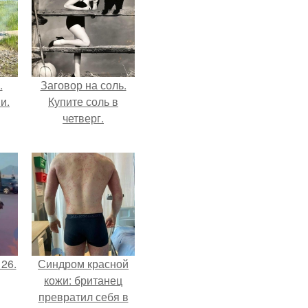
.
Заговор на соль.
и.
Купите соль в
четверг.
 26.
Синдром красной
кожи: британец
превратил себя в