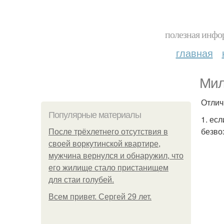
полезная инфор
главная
Мил
Отлич
Популярные материалы
1. ес
безво
После трёхлетнего отсутствия в
своей воркутинской квартире,
мужчина вернулся и обнаружил, что
его жилище стало пристанищем
для стаи голубей.
Всем привет. Сергей 29 лет.