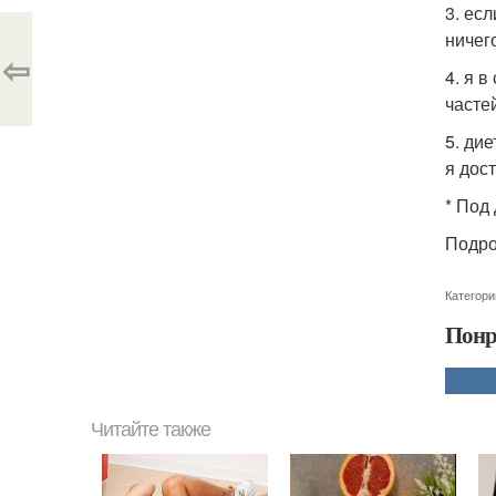
3. ес
ничег
⇦
4. я 
часте
5. ди
я дос
* Под
Подро
Категори
Понр
Читайте также