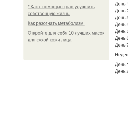
День 1
* Как с помощью трав улучшить
День 
собственную жизнь.
День 3
Как разогнать метаболизм.
День 
День 5
Откройте для себя 10 лучших масок
День 
для сухой кожи лица
День 
Недел
День 1
День 