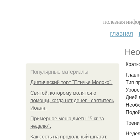
полезная инфор
главная
Нео
Кратк
Популярные материалы
Главн
Тип п
Диетический торт "Птичье Молоко".
Урове
Святой, которому молятся о
Дней в
помощи, когда нет денег - святитель
Необх
Иоанн.
Подой
Примерное меню диеты "5 кг за
Трени
неделю".
Недел
Как сесть на продольный шпагат.