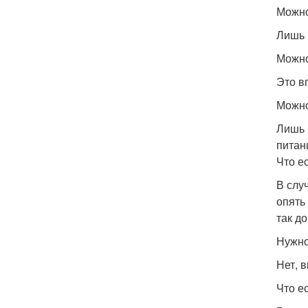
Можно
Лишь 
Можно
Это в
Можно
Лишь 
питан
Что е
В слу
опять
так д
Нужно
Нет, в
Что е