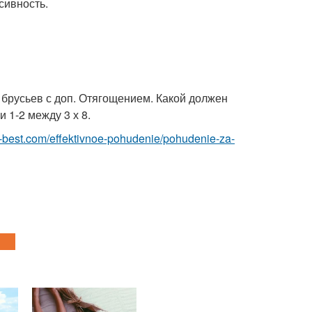
сивность.
 брусьев с доп. Отягощением. Какой должен
 1-2 между 3 х 8.
.ru-best.com/effektivnoe-pohudenie/pohudenie-za-