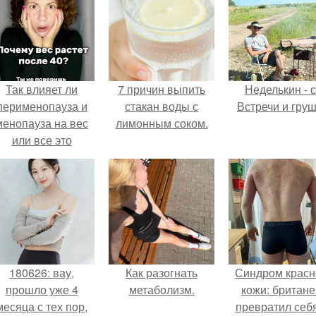
Так влияет ли
7 причин выпить
Неделькин - с
перименопауза и
стакан воды с
Встречи и груш
менопауза на вес
лимонным соком.
или все это
ерунда?
180626: вау,
Как разогнать
Синдром красн
прошло уже 4
метаболизм.
кожи: британе
месяца с тех пор,
превратил себ