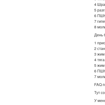
4 Шраг
5 разг
6 ПШН
7 гипе
8 моли
День 
1 прис
2 стан
3 жим 
4 тяга
5 жим 
6 ПШН
7 моли
FAQ п
Тут с
У мен