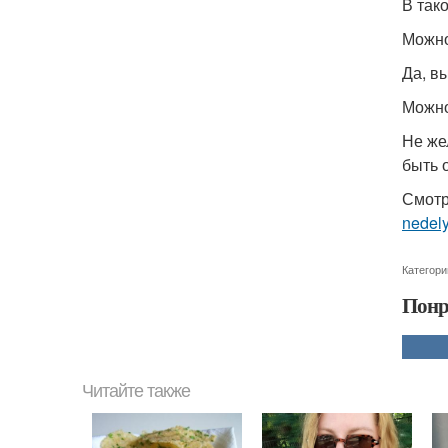
В так
Можно
Да, в
Можно
Не же
быть 
Смотр
nedel
Категори
Понр
Читайте также