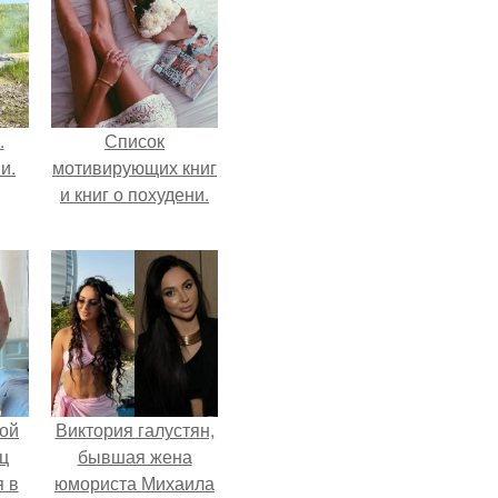
.
Список
и.
мотивирующих книг
и книг о похудени.
ой
Виктория галустян,
ц
бывшая жена
я в
юмориста Михаила