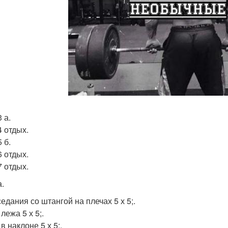
 а.
4 отдых.
 б.
6 отдых.
7 отдых.
а.
едания со штангой на плечах 5 х 5;.
лежа 5 х 5;.
 в наклоне 5 х 5;.