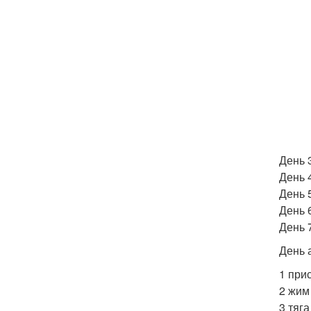
День 3
День 
День 5
День 
День 
День 
1 прис
2 жим 
3 тяга