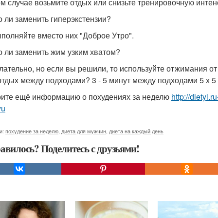
ом случае возьмите отдых или снизьте тренировочную интен
 ли заменить гиперэкстензии?
ыполняйте вместо них "Доброе Утро".
 ли заменить жим узким хватом?
лательно, но если вы решили, то используйте отжимания от
отдых между подходами? 3 - 5 минут между подходами 5 х 5 и
ите ещё информацию о похудениях за неделю
http://dietyi
yu
и:
похудение за неделю
,
диета для мужчин
,
диета на каждый день
авилось? Поделитесь с друзьями!