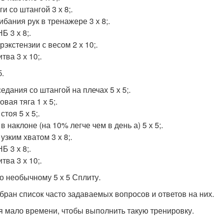
и со штангой 3 х 8;.
ибания рук в тренажере 3 х 8;.
Б 3 х 8;.
рэкстензии с весом 2 х 10;.
тва 3 х 10;.
б.
едания со штангой на плечах 5 х 5;.
овая тяга 1 х 5;.
стоя 5 х 5;.
 в наклоне (на 10% легче чем в день а) 5 х 5;.
узким хватом 3 х 8;.
Б 3 х 8;.
тва 3 х 10;.
о необычному 5 х 5 Сплиту.
обран список часто задаваемых вопросов и ответов на них.
я мало времени, чтобы выполнить такую тренировку.