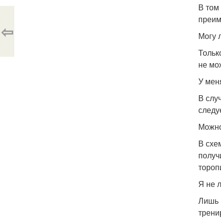
В том 
преим
⇦
Могу 
Тольк
не мо
У мен
В слу
следу
Можно
В схе
получ
тороп
Я не 
Лишь 
трени