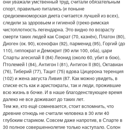
они уважали умственный труд, считали обязательным
спорт, правильно питались (и поныне
средиземноморская диета считается лучшей из всех),
следили за здоровьем и гигиеной (греко-римская
чистоплотность легендарна. Это видно по возрасту
смерти таких людей как Сократ (70, казнён), Платон (80),
Диоген (ок. 90), ксенофан (92), парменид (95), Горгий (до
110), гиппократ и Демокрит (90 или 100, оба), цари
Спарты агесилай II (84) Леонид (около 60, убит в бою),
Птолемей I (84), Антигон I (81), Антигон II (80), Октавиан
(76), Тиберий (77), Тацит (75) вдова Цицерона теренция
(102) и жена августа Ливия (87. Как можно увидеть, в
списке есть как и аристократы, так и люди, прожившие
всю жизнь в бочке. И в наше благоденствующее время
далеко не все доживают до таких лет.
Тем же, кто ещё сомневается, стоит вспомнить, что
древние отнюдь не считали человека в 30 или 40
глубоким стариком. Совсем даже напротив, в Спарте в
30 полное совершеннолетие только наступало. Солон