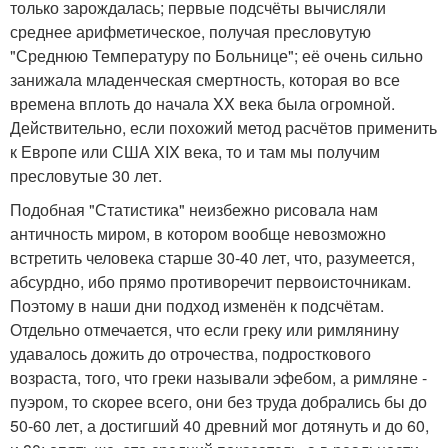
только зарождалась; первые подсчёты вычисляли
среднее арифметическое, получая пресловутую
"Среднюю Температуру по Больнице"; её очень сильно
занижала младенческая смертность, которая во все
времена вплоть до начала XX века была огромной.
Действительно, если похожий метод расчётов применить
к Европе или США XIX века, то и там мы получим
пресловутые 30 лет.
Подобная "Статистика" неизбежно рисовала нам
античность миром, в котором вообще невозможно
встретить человека старше 30-40 лет, что, разумеется,
абсурдно, ибо прямо противоречит первоисточникам.
Поэтому в наши дни подход изменён к подсчётам.
Отдельно отмечается, что если греку или римлянину
удавалось дожить до отрочества, подросткового
возраста, того, что греки называли эфебом, а римляне -
пуэром, то скорее всего, они без труда добрались бы до
50-60 лет, а достигший 40 древний мог дотянуть и до 60,