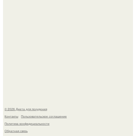
инвалида из-за бесконтрольного использования мази.
Виктория галустян, бывшая жена юмориста Михаила
галустяна, рассказала о неожиданных последствиях
развода.
© 2026 Диета для похудения
Контакты
Пользовательское соглашение
Политика конфидециальности
Обратная связь