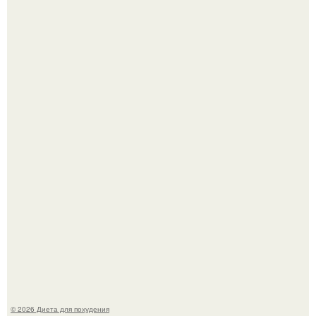
Это Моника - ей 26.
Синдром красной кожи: британец превратил себя в
инвалида из-за бесконтрольного использования мази.
© 2026 Диета для похудения