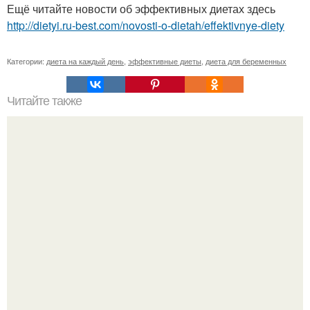
Ещё читайте новости об эффективных диетах здесь
http://dietyi.ru-best.com/novosti-o-dietah/effektivnye-diety
Категории:
диета на каждый день
,
эффективные диеты
,
диета для беременных
Читайте также
Творожные сырки (без консервантов).