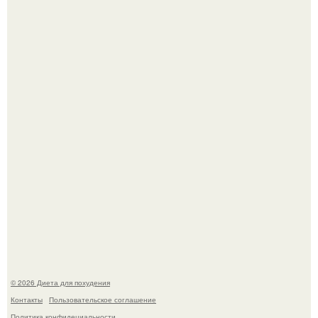
Это Моника - ей 26.
Синдром красной кожи: британец превратил себя в
инвалида из-за бесконтрольного использования мази.
© 2026 Диета для похудения
Контакты
Пользовательское соглашение
Политика конфидециальности