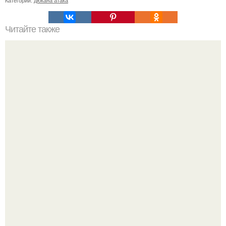
Категории:
дюкана атака
Читайте также
7 дней, 7 стаканов: методика, которая умерщвляет
брюшной жир!