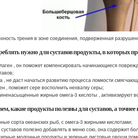
хность трения в зоне соединения, подверженная разруше
реблять нужно для суставов продукты, в которых п
лаген , он поможет компенсировать начинающиеся поврежд
тавов;
а , не даст начаться развитию процесса ломкости смягчаю
ен , поможет сере восполнить нехватку серы;
иненасыщенные жирные омега-3 кислоты , активизируют во
ем, какие продукты полезны для суставов, а точнее 
ные сорта океанских рыб, с омега-3 жирными кислотами;
 суставов полезно добавлять в меню сою, она содержит бо
ирные молочные продукты и зеленые листовые овощи помогу