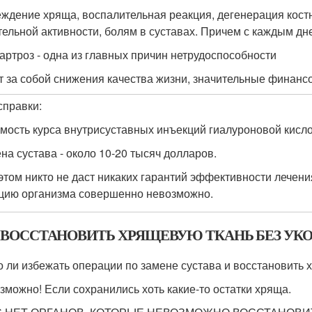
ждение хряща, воспалительная реакция, дегенерация костно
тельной активности, болям в суставах. Причем с каждым дн
артроз - одна из главных причин нетрудоспособности
т за собой снижения качества жизни, значительные финанс
справки:
мость курса внутрисуставных инъекций гиалуроновой кисло
на сустава - около 10-20 тысяч долларов.
этом никто не даст никаких гарантий эффективности лечения
цию организма совершенно невозможно.
 ВОССТАНОВИТЬ ХРЯЩЕВУЮ ТКАНЬ БЕЗ УК
 ли избежать операции по замене сустава и восстановить
озможно! Если сохранились хоть какие-то остатки хряща.