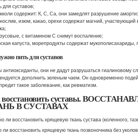
ь для суставов;
кколи содержит: К, С, Са, они замедлят разрушение аморт
нослив, изюм, какао, орехи содержат магний, участвующий
ка;
русовые, с витамином С снимут воспаление;
ская капуста, морепродукты содержат мукополисахариды, 
нужно пить для суставов
 антиоксиданты, они не дадут разрушаться гиалиновому сл
ендуется дополнить зеленым чаем. Он одновременно подейс
предит такое заболевание, как ревматизм.
к восстановить суставы. ВОССТА
АНЬ В СУСТАВАХ
о ли восстановить хрящевую ткань сустава (коленного, та
 ли восстановить хрящевую ткань позвоночника без уколо