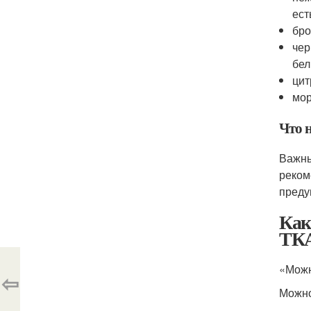
ест
бро
чер
бел
цит
мор
Что 
Важны
реком
преду
Ка
ТК
«Можн
⇦
Можно