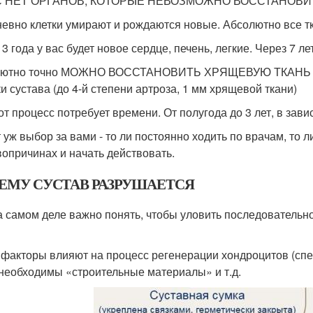
С НЕТ ОРГАНОВ, КОТОРЫЕ НЕВОЗМОЖНО ВОССТАНОВИ
евно клетки умирают и рождаются новые. Абсолютно все т
 3 года у вас будет новое сердце, печень, легкие. Через 7
лютно точно МОЖНО ВОССТАНОВИТЬ ХРЯЩЕВУЮ ТКАНЬ СА
ки сустава (до 4-й степени артроза, 1 мм хрящевой ткани)
тот процесс потребует времени. От полугода до 3 лет, в зав
т уж выбор за вами - то ли постоянно ходить по врачам, то л
вопричинах и начать действовать.
ЕМУ СУСТАВ РАЗРУШАЕТСЯ
а самом деле важно понять, чтобы уловить последовательн
 факторы влияют на процесс регенерации хондроцитов (спе
 необходимы «строительные материалы» и т.д.