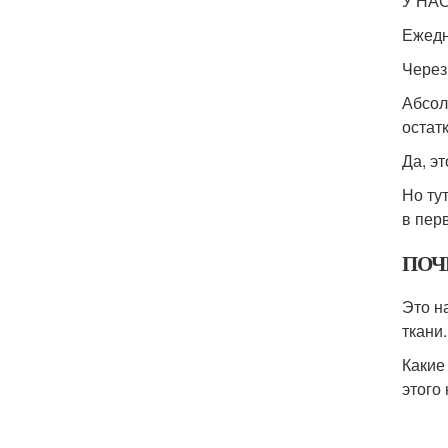
У НА
Ежедн
Через
Абсо
остат
Да, э
Но ту
в пер
ПОЧ
Это н
ткани.
Какие
этого