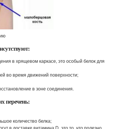
нию
рисутствуют:
ения в хрящевом каркасе, это особый белок для
щей во время движений поверхности;
сстановление в зоне соединения.
их перечень:
льшое количество белка;
т в доставке витамина D, это то, что полезно