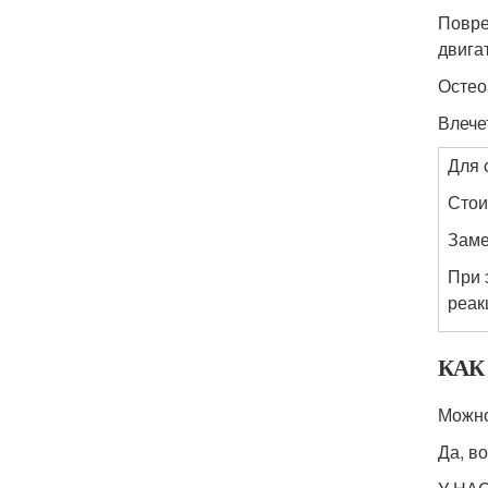
Повре
двига
Остео
Влече
Для 
Стои
Заме
При 
реак
КАК
Можно
Да, в