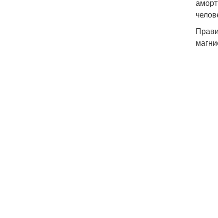
аморт
челов
Прави
магни