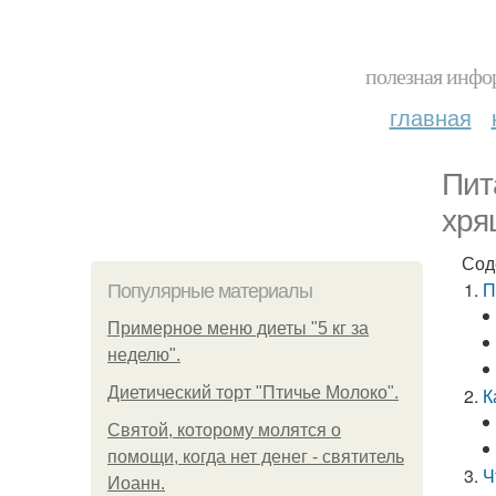
полезная инфор
главная
Пит
хря
Сод
П
Популярные материалы
Примерное меню диеты "5 кг за
неделю".
Диетический торт "Птичье Молоко".
К
Святой, которому молятся о
помощи, когда нет денег - святитель
Ч
Иоанн.