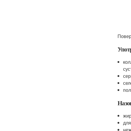
Повер
Упот
кол
сус
сер
сел
пол
Назов
жир
для
неж