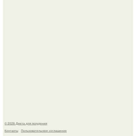
Синдром красной кожи: британец превратил себя в
инвалида из-за бесконтрольного использования мази.
Виктория галустян, бывшая жена юмориста Михаила
галустяна, рассказала о неожиданных последствиях
развода.
© 2026 Диета для похудения
Контакты
Пользовательское соглашение