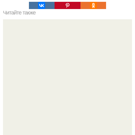
Читайте также
Упражнение от обвисшего живота, просто бомба,
помогает на 100%.
Так влияет ли перименопауза и менопауза на вес или