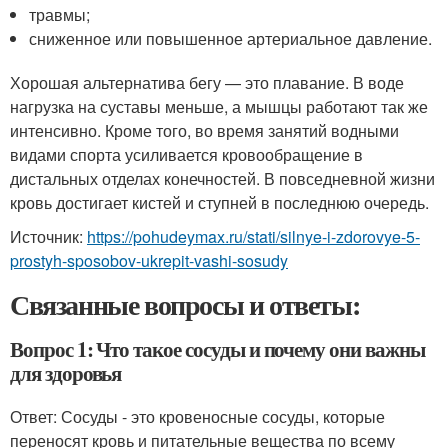
травмы;
сниженное или повышенное артериальное давление.
Хорошая альтернатива бегу — это плавание. В воде
нагрузка на суставы меньше, а мышцы работают так же
интенсивно. Кроме того, во время занятий водными
видами спорта усиливается кровообращение в
дистальных отделах конечностей. В повседневной жизни
кровь достигает кистей и ступней в последнюю очередь.
Источник:
https://pohudeymax.ru/stati/silnye-i-zdorovye-5-
prostyh-sposobov-ukrepit-vashi-sosudy
Связанные вопросы и ответы:
Вопрос 1: Что такое сосуды и почему они важны
для здоровья
Ответ: Сосуды - это кровеносные сосуды, которые
переносят кровь и питательные вещества по всему