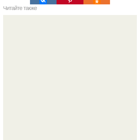
Читайте также
Список продуктов на одного человека. Список продуктов
на неделю (две) на 1 человека.
Когда я была ребенком, я думала, что со мной что-то не