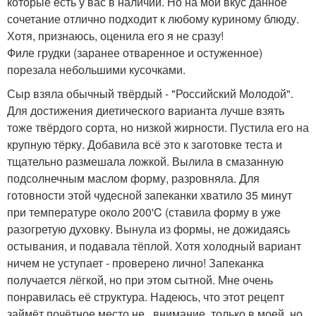
которые есть у вас в наличии. Но на мой вкус данное
сочетание отлично подходит к любому куриному блюду.
Хотя, признаюсь, оценила его я не сразу!
Филе грудки (заранее отваренное и остуженное)
порезала небольшими кусочками.
Сыр взяла обычный твёрдый - "Российский Молодой".
Для достижения диетического варианта лучше взять
тоже твёрдого сорта, но низкой жирности. Пустила его на
крупную тёрку. Добавила всё это к заготовке теста и
тщательно размешала ложкой. Вылила в смазанную
подсолнечным маслом форму, разровняла. Для
готовности этой чудесной запеканки хватило 35 минут
при температуре около 200'C (ставила форму в уже
разогретую духовку. Вынула из формы, не дожидаясь
остывания, и подавала тёплой. Хотя холодный вариант
ничем не уступает - проверено лично! Запеканка
получается лёгкой, но при этом сытной. Мне очень
понравилась её структура. Надеюсь, что этот рецепт
займёт почётное место не , внимание, только в моей, но