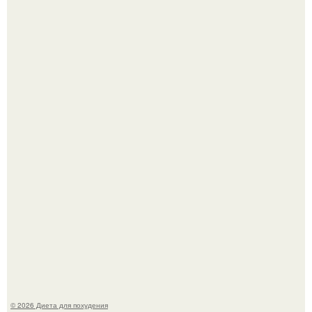
Как разогнать метаболизм.
Виктория галустян, бывшая жена юмориста Михаила
галустяна, рассказала о неожиданных последствиях
развода.
© 2026 Диета для похудения