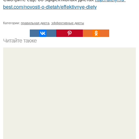
best.com/novosti-o-dietah/effektivnye-diety
Категории:
правильная диета
,
эффективные диеты
Читайте также
Молочная диета для быстрого похудения.