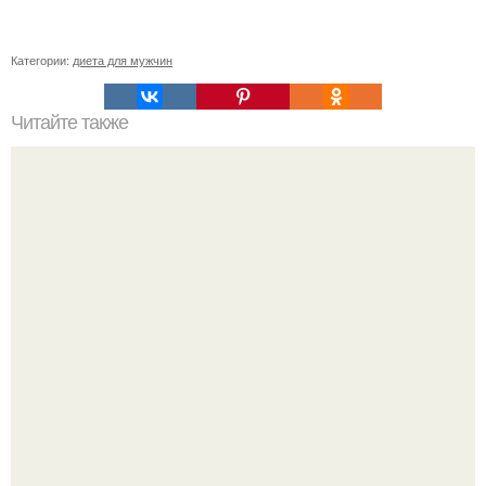
Категории:
диета для мужчин
Читайте также
Список продуктов на одного человека. Список продуктов
на неделю (две) на 1 человека.