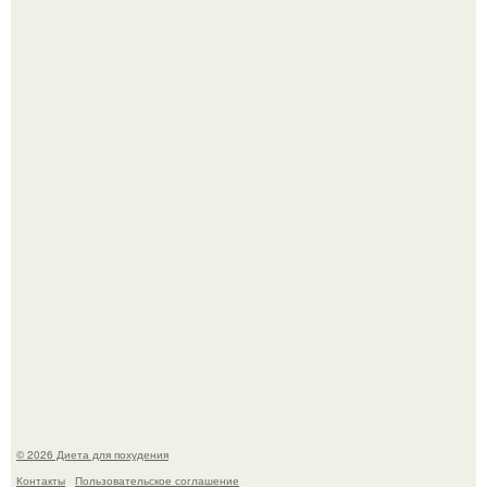
Это Моника - ей 26.
После трёхлетнего отсутствия в своей воркутинской
квартире, мужчина вернулся и обнаружил, что его
жилище стало пристанищем для стаи голубей.
© 2026 Диета для похудения
Контакты
Пользовательское соглашение