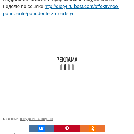
неделю по ссылке
http://dietyi.ru-best.com/effektivnoe-
pohudenie/pohudenie-za-nedelyu
Категории:
похудение за неделю