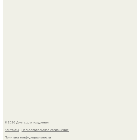
Это Моника - ей 26.
Виктория галустян, бывшая жена юмориста Михаила
галустяна, рассказала о неожиданных последствиях
развода.
© 2026 Диета для похудения
Контакты
Пользовательское соглашение
Политика конфидециальности