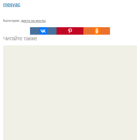
mesyac
Категории:
диета на месяц
Читайте также
Три сильные молитвы на удачу *.