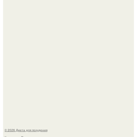
180626: вау, прошло уже 4 месяца с тех пор, как Чо боа
родила.
Синдром красной кожи: британец превратил себя в
инвалида из-за бесконтрольного использования мази.
© 2026 Диета для похудения