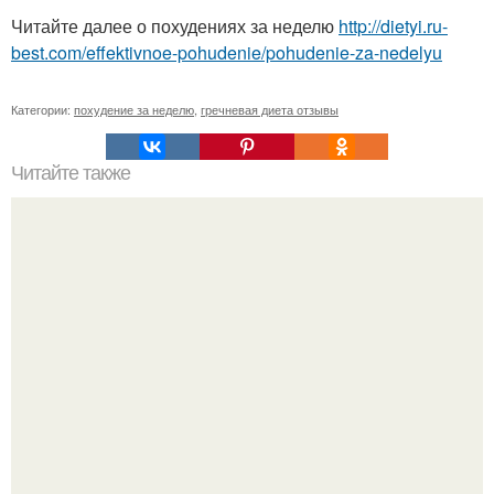
Читайте далее о похудениях за неделю
http://dietyi.ru-
best.com/effektivnoe-pohudenie/pohudenie-za-nedelyu
Категории:
похудение за неделю
,
гречневая диета отзывы
Читайте также
Пиридоксин (витамин в 6) для волос.