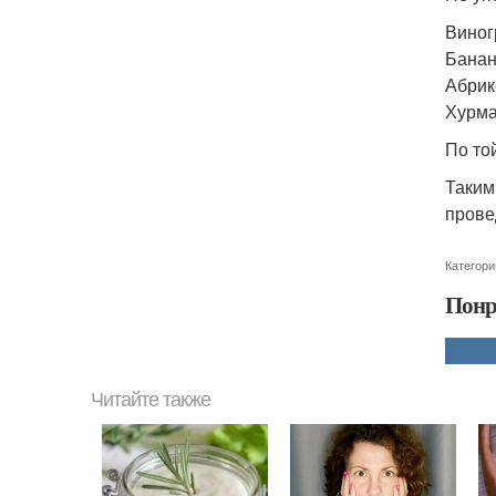
Виног
Банан
Абрик
Хурма
По то
Таким
прове
Категори
Понр
Читайте также