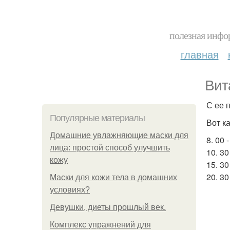
полезная инфор
главная
Вит
С ее 
Популярные материалы
Вот ка
Домашние увлажняющие маски для
8. 00
лица: простой способ улучшить
10. 3
кожу
15. 30
20. 3
Маски для кожи тела в домашних
условиях?
Девушки, диеты прошлый век.
Комплекс упражнений для