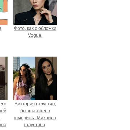
а
Фото, как с обложки
Vogue.
его
Виктория галустян,
оей
бывшая жена
й
юмориста Михаила
ина
галустяна,