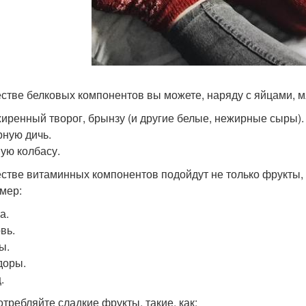
естве белковых компонентов вы можете, наряду с яйцами, м
иренный творог, брынзу (и другие белые, нежирные сыры).
ную дичь.
ую колбасу.
естве витаминных компонентов подойдут не только фрукты,
мер:
а.
вь.
ы.
доры.
.
отребляйте сладкие фрукты, такие, как: