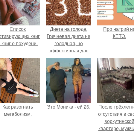
Список
Диета на голоде.
Про натрий н
отивирующих книг
Гречневая диета не
КЕТО.
 книг о похудени.
голодная, но
эффективная для
похудения,
продолжительность
диеты 7-14 дней.
Как разогнать
Это Моника - ей 26.
После трёхлетн
метаболизм.
отсутствия в св
воркутинско
квартире, мужч