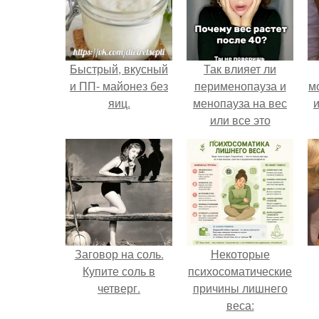
Быстрый, вкусный
Так влияет ли
и ПП- майонез без
перименопауза и
м
яиц.
менопауза на вес
и
или все это
ерунда?
Заговор на соль.
Некоторые
Купите соль в
психосоматические
четверг.
причины лишнего
веса: