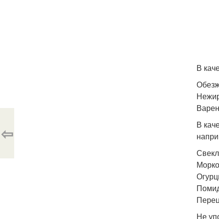
В кач
Обезж
Нежир
Варен
В кач
⇦
напри
Свекл
Морко
Огурц
Поми
Перец
Не уп