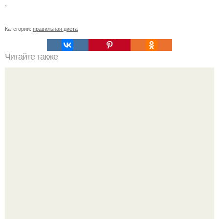
.
Категории:
правильная диета
Читайте также
Список продуктов на одного человека. Список продуктов
на неделю (две) на 1 человека.