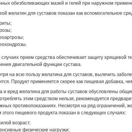
чных обезболивающих мазей и гелей при наружном примен
ой желатин для суставов показан как вспомогательное сре
риты;
розы;
еоартрозы;
еохондрозы.
х случаях прием средства обеспечивает защиту хрящевой т
ения двигательной функции сустава.
тря на всю пользу желатина для суставов, вылечить забол
ится. Продукт применяется скорее как пищевая добавка, че
а и вред желатина для работы суставов обусловлены общи
отреблять этим средством нельзя, рекомендуется предвари
жных противопоказаниях. Несмотря на ряд ограничений, же
 этого пищевого продукта показан в следующих случаях:
илой возраст;
енсивные физические нагрузки;