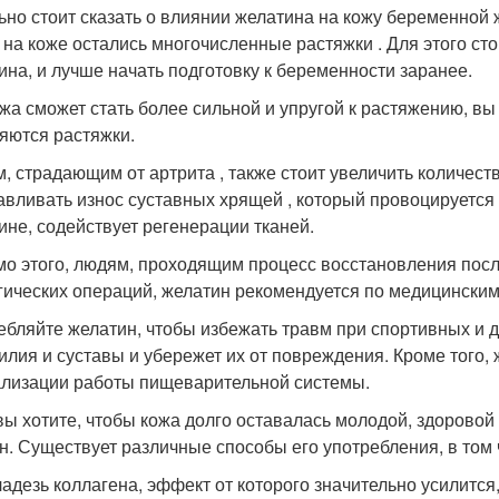
ьно стоит сказать о влиянии желатина на кожу беременной 
 на коже остались многочисленные растяжки . Для этого ст
ина, и лучше начать подготовку к беременности заранее.
ожа сможет стать более сильной и упругой к растяжению, вы
яются растяжки.
, страдающим от артрита , также стоит увеличить количест
авливать износ суставных хрящей , который провоцируется
ине, содействует регенерации тканей.
о этого, людям, проходящим процесс восстановления посл
гических операций, желатин рекомендуется по медицинским
ебляйте желатин, чтобы избежать травм при спортивных и д
илия и суставы и убережет их от повреждения. Кроме того,
лизации работы пищеварительной системы.
вы хотите, чтобы кожа долго оставалась молодой, здоровой
н. Существует различные способы его употребления, в том ч
ладезь коллагена, эффект от которого значительно усилится