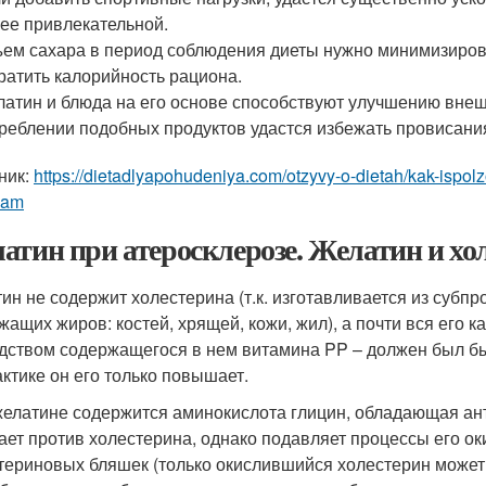
ее привлекательной.
ем сахара в период соблюдения диеты нужно минимизирова
ратить калорийность рациона.
атин и блюда на его основе способствуют улучшению внеш
реблении подобных продуктов удастся избежать провисани
ник:
https://dietadlyapohudeniya.com/otzyvy-o-dietah/kak-ispo
vam
атин при атеросклерозе. Желатин и хо
ин не содержит холестерина (т.к. изготавливается из субп
жащих жиров: костей, хрящей, кожи, жил), а почти вся его 
дством содержащегося в нем витамина PP – должен был бы
актике он его только повышает.
желатине содержится аминокислота глицин, обладающая ант
ает против холестерина, однако подавляет процессы его ок
териновых бляшек (только окислившийся холестерин может