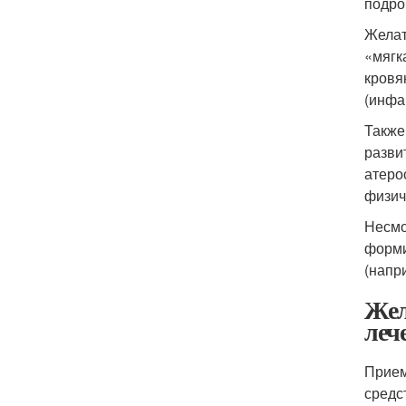
подро
Желат
«мягк
кровя
(инфар
Также
разви
атеро
физич
Несмо
форми
(напр
Жел
леч
Прием
средс