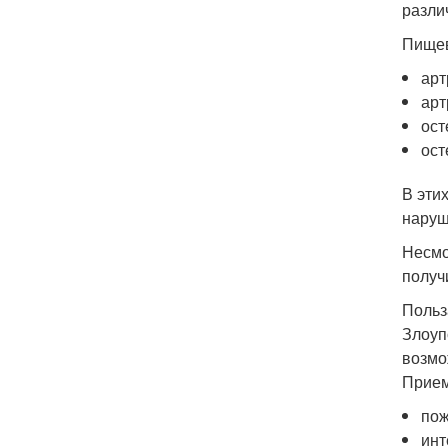
разли
Пищев
арт
арт
ост
ост
В эти
наруш
Несмо
получ
Польз
Злоуп
возмо
Прием
пож
инт