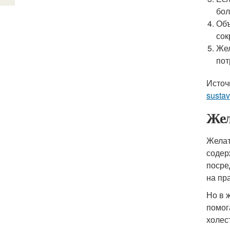
бол
Объ
сок
Жел
пот
Источ
susta
Жел
Желат
содер
посре
на пр
Но в 
помог
холес