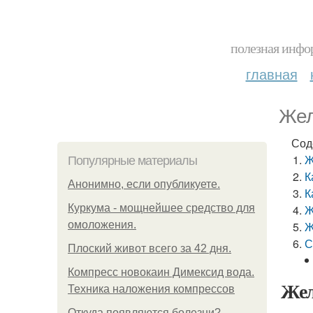
полезная инфор
главная
Жел
Сод
Ж
Популярные материалы
К
Анонимно, если опубликуете.
К
Куркума - мощнейшее средство для
Ж
омоложения.
Ж
С
Плоский живот всего за 42 дня.
Компресс новокаин Димексид вода.
Жел
Техника наложения компрессов
Откуда появляются болезни?