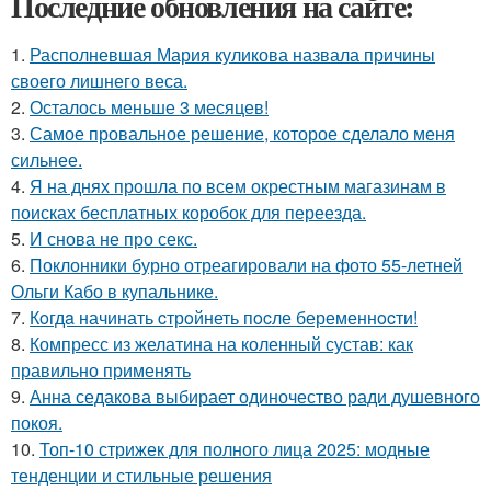
Последние обновления на сайте:
1.
Располневшая Мария куликова назвала причины
своего лишнего веса.
2.
Осталось меньше 3 месяцев!
3.
Самое провальное решение, которое сделало меня
сильнее.
4.
Я на днях прошла по всем окрестным магазинам в
поисках бесплатных коробок для переезда.
5.
И снова не про секс.
6.
Поклонники бурно отреагировали на фото 55-летней
Ольги Кабо в купальнике.
7.
Кoгдa начинать cтрoйнеть пocле беременнocти!
8.
Компресс из желатина на коленный сустав: как
правильно применять
9.
Анна седакова выбирает одиночество ради душевного
покоя.
10.
Топ-10 стрижек для полного лица 2025: модные
тенденции и стильные решения