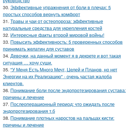
руководство
30.
Эффективные упражнения от боли в плечах: 5
простых способов вернуть комфорт
31.
Травы и чаи от остеопороза: эффективные
натуральные средства для укрепления костей
32.
Интересные факты второй мировой войны!
33.
Повысить эффективность: 5 проверенных способов
принимать желатин для суставов
34.
Девочки, на данный момент я в декрете и вот такая
ситуация … хочу суши.
35.
"У Меня Есть Много Мечт, Целей и Планов, но нет
Энергии на их Реализацию" - очень частая жалоба
клиентов.
36.
Понимание боли после эндопротезирования сустава:
причины и лечение
37.
Послеоперационный период: что ожидать после
эндопротезирования т.б
38.
Понимание плотных наростов на пальцах кисти:
причины и лечение