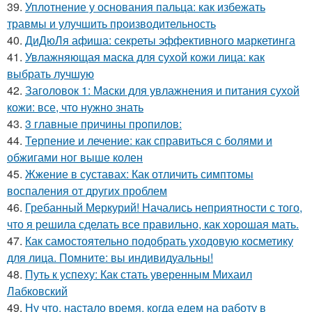
39.
Уплотнение у основания пальца: как избежать
травмы и улучшить производительность
40.
ДиДюЛя афиша: секреты эффективного маркетинга
41.
Увлажняющая маска для сухой кожи лица: как
выбрать лучшую
42.
Заголовок 1: Маски для увлажнения и питания сухой
кожи: все, что нужно знать
43.
3 главные причины пропилов:
44.
Терпение и лечение: как справиться с болями и
обжигами ног выше колен
45.
Жжение в суставах: Как отличить симптомы
воспаления от других проблем
46.
Гребанный Меркурий! Начались неприятности с того,
что я решила сделать все правильно, как хорошая мать.
47.
Как самостоятельно подобрать уходовую косметику
для лица. Помните: вы индивидуальны!
48.
Путь к успеху: Как стать уверенным Михаил
Лабковский
49.
Ну что, настало время, когда едем на работу в