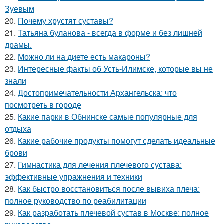
Зуевым
20.
Почему хрустят суставы?
21.
Татьяна буланова - всегда в форме и без лишней
драмы.
22.
Можно ли на диете есть макароны?
23.
Интересные факты об Усть-Илимске, которые вы не
знали
24.
Достопримечательности Архангельска: что
посмотреть в городе
25.
Какие парки в Обнинске самые популярные для
отдыха
26.
Какие рабочие продукты помогут сделать идеальные
брови
27.
Гимнастика для лечения плечевого сустава:
эффективные упражнения и техники
28.
Как быстро восстановиться после вывиха плеча:
полное руководство по реабилитации
29.
Как разработать плечевой сустав в Москве: полное