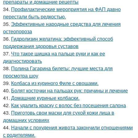
препараты и домашние рецепты
34.
Профилактические мероприятия на ФАП давно
перестали быть редкостью.
35.
Эффективные народные средства для лечения
остеопороза
36.
Гидролизин желатина: эффективный способ
поддержания здоровья суставов
37.
Что такое шишка на пальце руки и как ее
диагностировать
38.
Полина Гагарина билеты: лучшие места для
просмотра шоу
39.
Колбаса из куриного Филе с овощами.
40.
Болят косточки на пальцах рук: причины и лечение
41.
Домашние куриные колбаски.
42.
Как удалить краску с волос без посещения салона
43.
Приготовь свои маски для сухой кожи лица в
домашних условиях
44.
Начали с похудения живота закончили отношениями
с родителями.