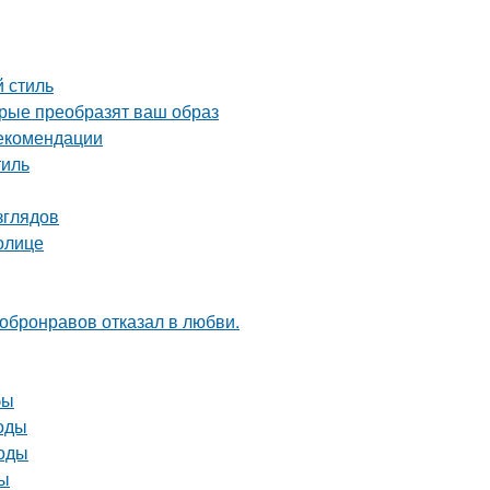
 стиль
рые преобразят ваш образ
рекомендации
тиль
зглядов
олице
Добронравов отказал в любви.
бы
тоды
тоды
ды