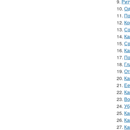
9.
Рит
10.
Од
11.
По
12.
Ко
13.
Со
14.
Ка
15.
Ср
16.
Ка
17.
По
18.
Гл
19.
От
20.
Ка
21.
Ее
22.
Ка
23.
Во
24.
Уб
25.
Ка
26.
Ка
27.
Ка