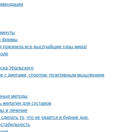
комендации
 минуты
ой формы
я покорила все высочайшие горы мира!
роде
ска-Уральского
ие с диетами, спортом, позитивным мышлением
ивные методы
 желатин для суставов
ны и лечение
сделать то, что не удается в будние дни.
естабильность
ения