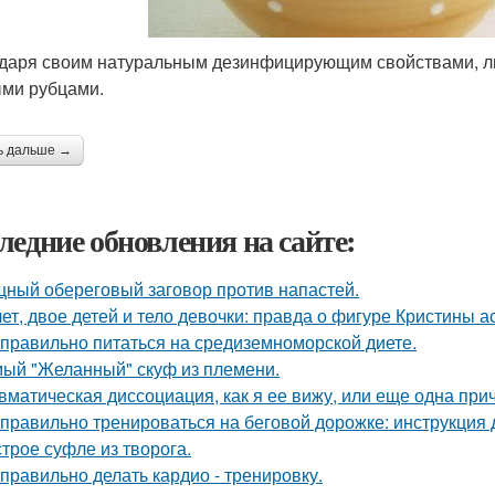
даря своим натуральным дезинфицирующим свойствами, лим
ми рубцами.
ь дальше →
ледние обновления на сайте:
ный обереговый заговор против напастей.
лет, двое детей и тело девочки: правда о фигуре Кристины а
 правильно питаться на средиземноморской диете.
ый "Желанный" скуф из племени.
вматическая диссоциация, как я ее вижу, или еще одна прич
 правильно тренироваться на беговой дорожке: инструкция 
трое суфле из творога.
 правильно делать кардио - тренировку.