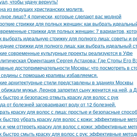
уал, чтобы удачу вернуть!
на из ведущих христианских молитв.
лное лицо? 4 прически, которые сделают вас модной
роткие стрижки для полных женщин: как выбрать идеальный
временные стрижки для полных женщин: 7 вариантов, кото
к выбрать идеальную стрижку для полного лица: советы и 
едние стрижки для полного лица: как выбрать идеальный с
кие современные культурные проекты реализуются в Уфе
литическая Ориентация Сергея Астахова: Где Стопы Его В
авные достопримечательности Москвы: что посмотреть в ст
 седины с помощью крапивы избавляемся.
кие архитектурные стили представлены в зданиях Москвы
 обижали мужья, Леонов запретил сыну женится на ней, а 
к быстро и безопасно отмыть краску для волос с рук
да от болезней заговаривают воду от 12 болезней.
рать краску для волос с лица: простые и безопасные спосо
к быстро убрать краску для волос с кожи: эффективные ме
к и чем оттереть краску для волос с кожи: эффективные ме
к быстро смыть краску для волос с рук: эффективные мето