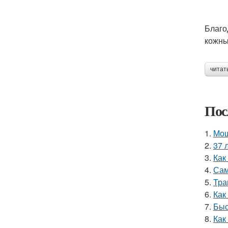
Благо
кожны
читат
Пос
1.
Мощ
2.
37 
3.
Как
4.
Сам
5.
Тра
6.
Как
7.
Быс
8.
Как