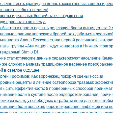
к легко смыть краску для волос с кожи головы: советы и ре
говорить себя от сплетен!
креты идеальных бровей: как я создаю свои
ди привыкают ко всему.
к быстро и просто сделать редеющие брови выглядеть за 2
новные правила коррекции бровей: как добиться идеальн
ьпинистка Алина Пескова стала первой россиянкой, котора
наты группы «Анимация» ждут концертов в Нижнем Новго
гендарный Slim 3 D!
кие статистические данные характеризуют население Камен
к же сложно начинать традиционное весеннее преображен
ой в светлое будущее.
ргей Трофимов: Как воронежец покорил сцены России
родные рецепты и лечение остеопороза травами: эффект
высить эффективность: 5 проверенных способов принимать
нимание боли в суставе после эндопротезирования: причи
огие из нас ждут свободных от работы дней для того, чтобы 
нимание боли после эндопротезирования: инфекция или н
шки на пальцах рук: причины возникновения и методы леч