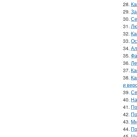
28.
Ка
29.
За
30.
Се
31.
Лю
32.
Ка
33.
Ос
34.
Ал
35.
Фа
36.
Ле
37.
Ка
38.
Ка
и вер
39.
Се
40.
На
41.
По
42.
По
43.
Мн
44.
По
45.
Ши