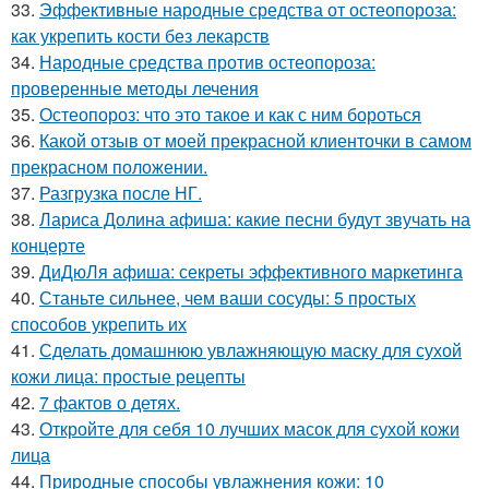
33.
Эффективные народные средства от остеопороза:
как укрепить кости без лекарств
34.
Народные средства против остеопороза:
проверенные методы лечения
35.
Остеопороз: что это такое и как с ним бороться
36.
Какой отзыв от моей прекрасной клиенточки в самом
прекрасном положении.
37.
Разгрузка после НГ.
38.
Лариса Долина афиша: какие песни будут звучать на
концерте
39.
ДиДюЛя афиша: секреты эффективного маркетинга
40.
Станьте сильнее, чем ваши сосуды: 5 простых
способов укрепить их
41.
Сделать домашнюю увлажняющую маску для сухой
кожи лица: простые рецепты
42.
7 фактов о детях.
43.
Откройте для себя 10 лучших масок для сухой кожи
лица
44.
Природные способы увлажнения кожи: 10