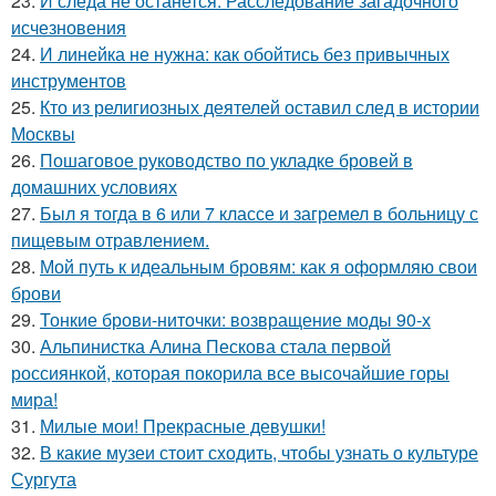
23.
И следа не останется: Расследование загадочного
исчезновения
24.
И линейка не нужна: как обойтись без привычных
инструментов
25.
Кто из религиозных деятелей оставил след в истории
Москвы
26.
Пошаговое руководство по укладке бровей в
домашних условиях
27.
Был я тогда в 6 или 7 классе и загремел в больницу с
пищевым отравлением.
28.
Мой путь к идеальным бровям: как я оформляю свои
брови
29.
Тонкие брови-ниточки: возвращение моды 90-х
30.
Альпинистка Алина Пескова стала первой
россиянкой, которая покорила все высочайшие горы
мира!
31.
Милые мои! Прекрасные девушки!
32.
В какие музеи стоит сходить, чтобы узнать о культуре
Сургута