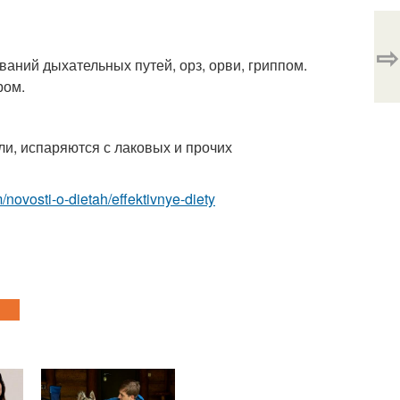
⇨
аний дыхательных путей, орз, орви, гриппом.
ром.
ли, испаряются с лаковых и прочих
om/novosti-o-dietah/effektivnye-diety