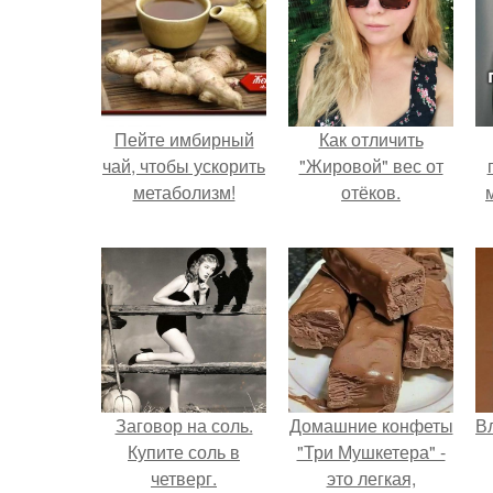
Пейте имбирный
Как отличить
чай, чтобы ускорить
"Жировой" вес от
метаболизм!
отёков.
Заговор на соль.
Домашние конфеты
В
Купите соль в
"Три Мушкетера" -
четверг.
это легкая,