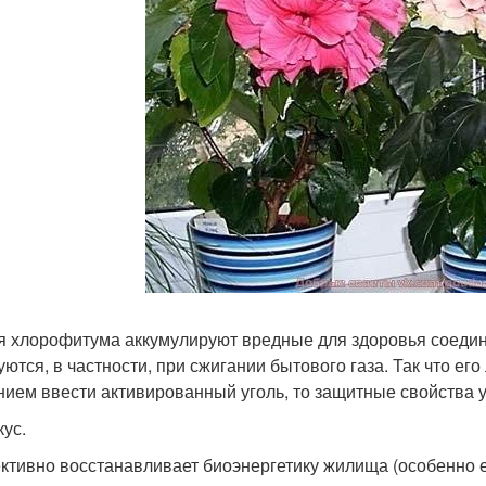
я хлорофитума аккумулируют вредные для здоровья соедин
уются, в частности, при сжигании бытового газа. Так что ег
нием ввести активированный уголь, то защитные свойства 
кус.
тивно восстанавливает биоэнергетику жилища (особенно ес