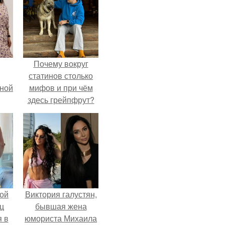
Почему вокруг
статинов столько
мной
мифов и при чём
здесь грейпфрут?
ой
Виктория галустян,
ц
бывшая жена
я в
юмориста Михаила