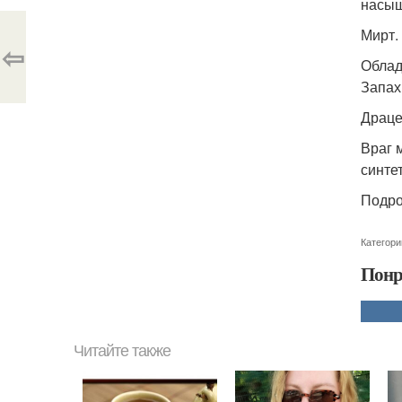
насыщ
Мирт.
⇦
Облад
Запах
Драце
Враг 
синте
Подро
Категори
Понр
Читайте также