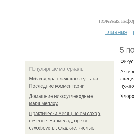
полезная инфор
главная
5 п
Фикус
Популярные материалы
Актив
специ
Мкб код доа плечевого сустава.
нужно
Последние комментарии
Хлоро
Домашние низкоуглеводные
маршмеллоу.
Практически месяц не ем сахар,
печенье, мармелад, орехи,
сухофрукты, сладкие, кислые,