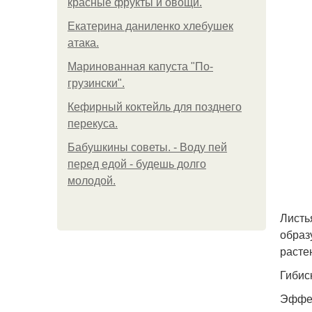
красные фрукты и овощи.
Екатерина даниленко хлебушек
атака.
Маринованная капуста "По-
грузински".
Кефирный коктейль для позднего
перекуса.
Бабушкины советы. - Воду пей
перед едой - будешь долго
молодой.
Листь
образ
расте
Гибис
Эффек