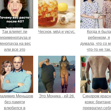
Так влияет ли
Чеснок, мёд и уксус.
Когда я была
перименопауза и
ребенком, я
менопауза на вес
думала, что со 
или все это
что-то не так.
ерунда?
ладимир Меньшов
Это Моника - ей 26.
Синдром красн
без памяти
кожи: британе
влюбился в
превратил себ