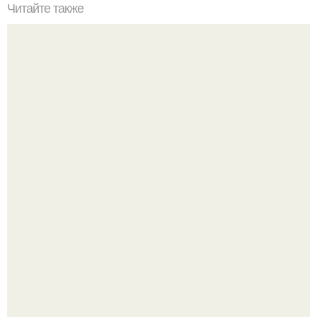
Читайте также
Суперскраб для кишечника (минус 11 кг за месяц).
Как отличить "Жировой" вес от отёков.