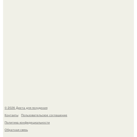
Как разогнать метаболизм.
Виктория галустян, бывшая жена юмориста Михаила
галустяна, рассказала о неожиданных последствиях
развода.
© 2026 Диета для похудения
Контакты
Пользовательское соглашение
Политика конфидециальности
Обратная связь