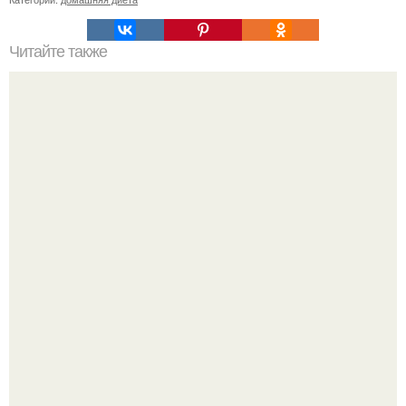
Читайте также
Мощный обряд на ОБРЕТЕНИЕ денег.
Метабуст нужен не "Идеальным", а живым людям.