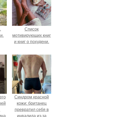
.
Список
и.
мотивирующих книг
и книг о похудени.
его
Синдром красной
оей
кожи: британец
й
превратил себя в
ина
инвалида из-за