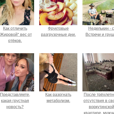
Как отличить
Фруктовые
Неделькин - с
"Жировой" вес от
разгрузочные дни.
Встречи и груш
отёков.
Представляете,
Как разогнать
После трёхлетн
какая грустная
метаболизм.
отсутствия в св
новость?
воркутинско
квартире, мужч