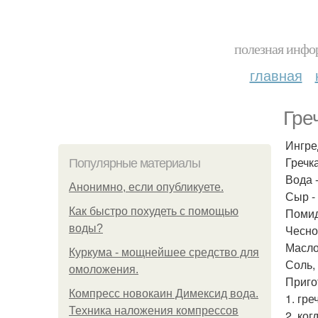
полезная инфор
главная
Греч
Ингре
Гречка
Популярные материалы
Вода -
Анонимно, если опубликуете.
Сыр - 
Как быстро похудеть с помощью
Помид
воды?
Чеснок
Масло 
Куркума - мощнейшее средство для
Соль,
омоложения.
Приго
Компресс новокаин Димексид вода.
1. гр
Техника наложения компрессов
2. ко