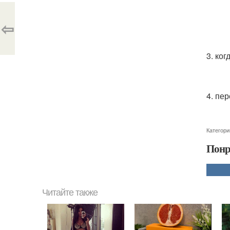
⇦
3. ко
4. пе
Категори
Понр
Читайте также