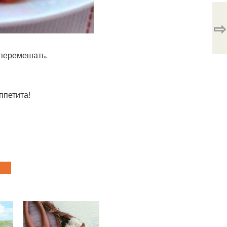
⇨
 перемешать.
ппетита!