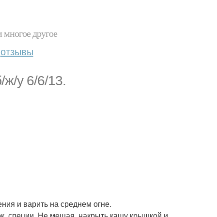
и многое другое
отзывы
/ж/у 6/6/13.
ения и варить на среднем огне.
нок, специи. Не мешая, накрыть кашу крышкой и