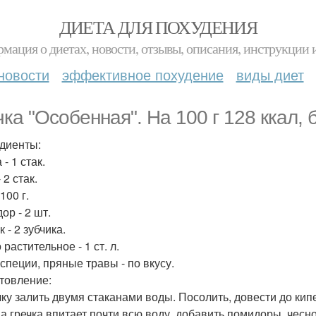
ДИЕТА ДЛЯ ПОХУДЕНИЯ
мация о диетах, новости, отзывы, описания, инструкции 
новости
эффективное похудение
виды диет
ка "Особенная". На 100 г 128 ккал, б
диенты:
 - 1 стак.
 2 стак.
100 г.
ор - 2 шт.
 - 2 зубчика.
растительное - 1 ст. л.
 специи, пряные травы - по вкусу.
товление:
ечку залить двумя стаканами воды. Посолить, довести до кип
гда гречка впитает почти всю воду, добавить помидоры, чес