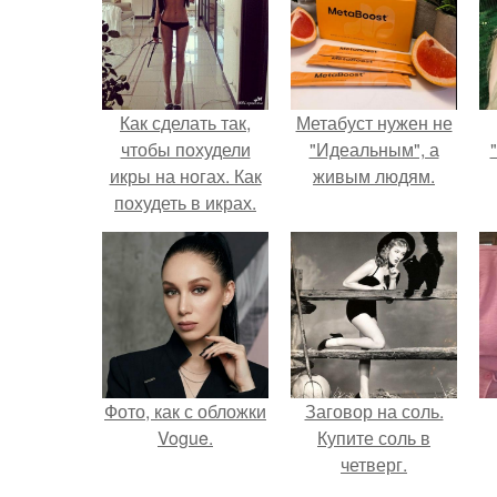
Как сделать так,
Метабуст нужен не
чтобы похудели
"Идеальным", а
икры на ногах. Как
живым людям.
похудеть в икрах.
Фото, как с обложки
Заговор на соль.
Vogue.
Купите соль в
четверг.