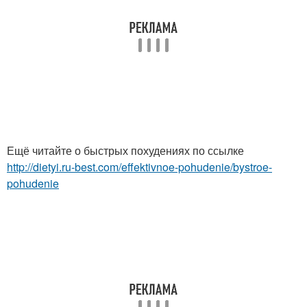
Ещё читайте о быстрых похудениях по ссылке
http://dietyi.ru-best.com/effektivnoe-pohudenie/bystroe-
pohudenie