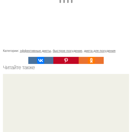
Категории:
эффективные диеты
,
быстрое похудение
,
диета для похудения
Читайте также
Замедленный метаболизм. Что делать?