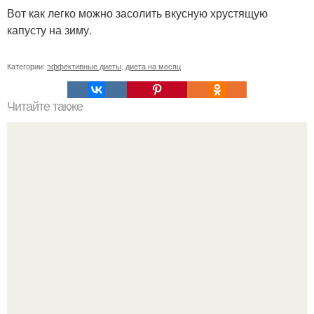
Вот как легко можно засолить вкусную хрустящую
капусту на зиму.
Категории:
эффективные диеты
,
диета на месяц
Читайте также
Диета "Любимая". За 7 дней уходит до 10 кг.