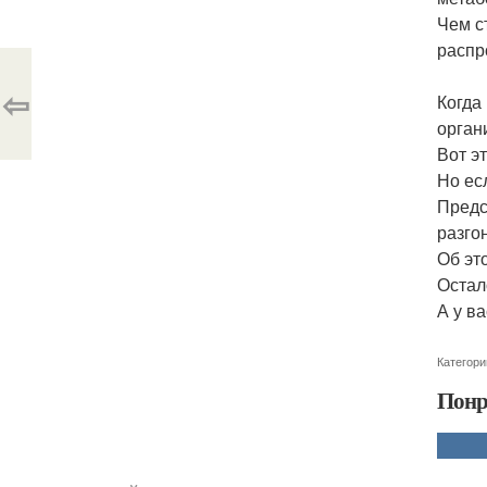
Чем с
распр
⇦
Когда
орган
Вот э
Но ес
Предс
разго
Об эт
Остал
А у в
Категори
Понр