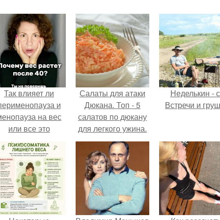
Так влияет ли
Салаты для атаки
Неделькин - с
перименопауза и
Дюкана. Топ - 5
Встречи и груш
менопауза на вес
салатов по дюкану
или все это
для легкого ужина.
ерунда?