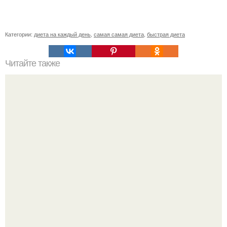
Категории:
диета на каждый день
,
самая самая диета
,
быстрая диета
Читайте также
Диета 321? Диета 321 разгоняет метаболизм и позволяет
за 12 дней похудеть на 5-10 кг.