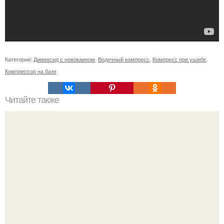
Категории:
Димексид с новокаином
,
Водочный компресс
,
Компресс при ушибе
,
Компрессор на базе
Читайте также
Салаты для атаки Дюкана. Топ - 5 салатов по дюкану для
легкого ужина.