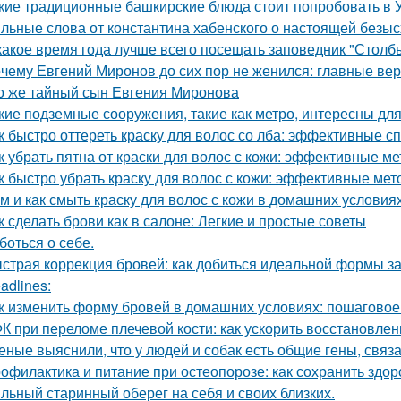
кие традиционные башкирские блюда стоит попробовать в 
льные слова от константина хабенского о настоящей безыс
какое время года лучше всего посещать заповедник "Столб
чему Евгений Миронов до сих пор не женился: главные ве
о же тайный сын Евгения Миронова
кие подземные сооружения, такие как метро, интересны для
к быстро оттереть краску для волос со лба: эффективные с
к убрать пятна от краски для волос с кожи: эффективные м
к быстро убрать краску для волос с кожи: эффективные ме
м и как смыть краску для волос с кожи в домашних условия
к сделать брови как в салоне: Легкие и простые советы
боться о себе.
страя коррекция бровей: как добиться идеальной формы за
adlines:
к изменить форму бровей в домашних условиях: пошаговое
К при переломе плечевой кости: как ускорить восстановлен
еные выяснили, что у людей и собак есть общие гены, связ
офилактика и питание при остеопорозе: как сохранить здор
льный старинный оберег на себя и своих близких.