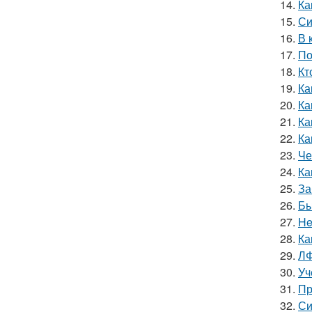
14.
Ка
15.
Си
16.
В 
17.
По
18.
Кт
19.
Ка
20.
Ка
21.
Ка
22.
Ка
23.
Че
24.
Ка
25.
За
26.
Бы
27.
He
28.
Ка
29.
ЛФ
30.
Уч
31.
Пр
32.
Си