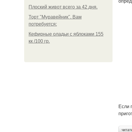
опред
Плоский живот всего за 42 дня.
Торт "Муравейник". Вам
потребуется:
Кефирные оладьи с яблоками 155
кк /100 гр.
Если 
приго
читат