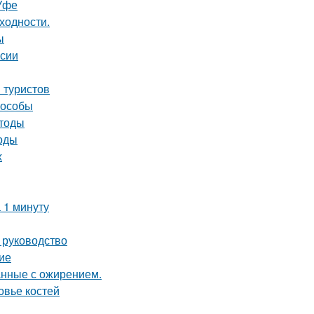
Уфе
ходности.
ы
рсии
 туристов
пособы
етоды
тоды
х
 1 минуту
 руководство
ие
анные с ожирением.
овье костей