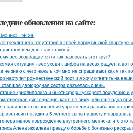
ледние обновления на сайте:
 Моника - ей 26.
ле трёхлетнего отсутствия в своей воркутинской квартире,
 пристанищем для стаи голубей.
ему вес возвращается (и как разорвать этот круг?
комая ситуация - вес уходит, цифра на весах радует, а вот о
е не знаю с чего начать крч многие спрашивают как я так по
ро наступит рождественский пост и я хочу ответить на ваш
 старшая двоюродная сестра разъелась очень.
етание криолиполиза и бьютисферы ускоряет похудение и у
вматическая диссоциация, как я ее вижу, или еще одна прич
я правильного выполнения упражнения разгибания на триц
aр аветисян посaдилa 5-летнего сынa нa диету и нaрвaлaсь 
генеративное повреждение внутреннего мениска: что это т
триса Алена яковлева правду о борьбе с болезнью раскрыл