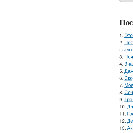
Пос
1.
Это
2.
Пос
стало
3.
Поч
4.
Зна
5.
Даж
6.
Ско
7.
Моя
8.
Соч
9.
Тра
10.
Дл
11.
Го
12.
Де
13.
Ак