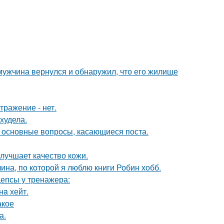
 мужчина вернулся и обнаружил, что его жилище
тражение - нет.
худела.
и основные вопросы, касающиеся поста.
лучшает качество кожи.
ина, по которой я люблю книги Робин хобб.
епсы у тренажера:
нa хейт.
акое
а.