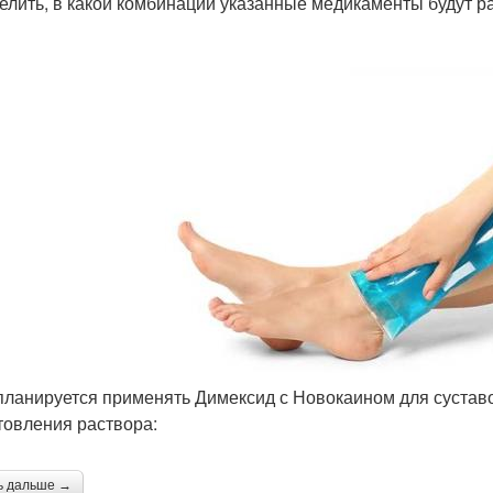
елить, в какой комбинации указанные медикаменты будут ра
планируется применять Димексид с Новокаином для суставо
товления раствора:
ь дальше →