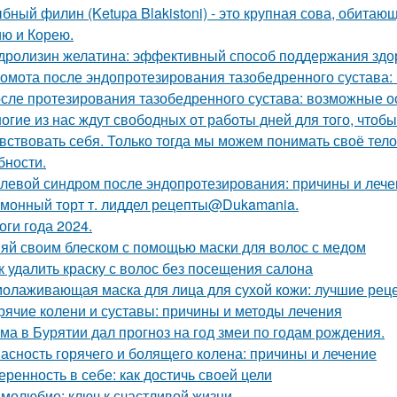
бный филин (Ketupa Blakistoni) - это крупная сова, обитаю
ю и Корею.
дролизин желатина: эффективный способ поддержания здо
омота после эндопротезирования тазобедренного сустава:
сле протезирования тазобедренного сустава: возможные о
огие из нас ждут свободных от работы дней для того, чтобы 
вствовать себя. Только тогда мы можем понимать своё тело,
бности.
левой синдром после эндопротезирования: причины и лече
монный торт т. лиддел рецепты@Dukamania.
оги года 2024.
яй своим блеском с помощью маски для волос с медом
к удалить краску с волос без посещения салона
олаживающая маска для лица для сухой кожи: лучшие рец
рячие колени и суставы: причины и методы лечения
ма в Бурятии дал прогноз на год змеи по годам рождения.
асность горячего и болящего колена: причины и лечение
еренность в себе: как достичь своей цели
молюбие: ключ к счастливой жизни