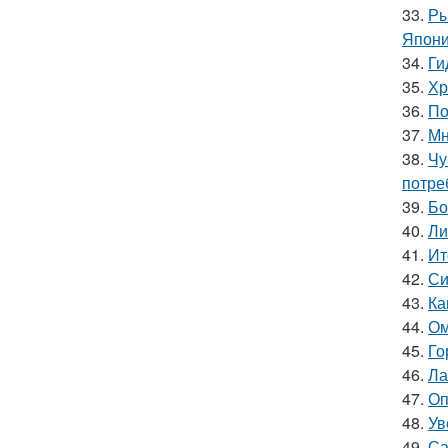
33.
Ры
Япони
34.
Ги
35.
Хр
36.
По
37.
Мн
38.
Чу
потре
39.
Бо
40.
Ли
41.
Ит
42.
Си
43.
Ка
44.
Ом
45.
Го
46.
Ла
47.
Оп
48.
Ув
49.
Са