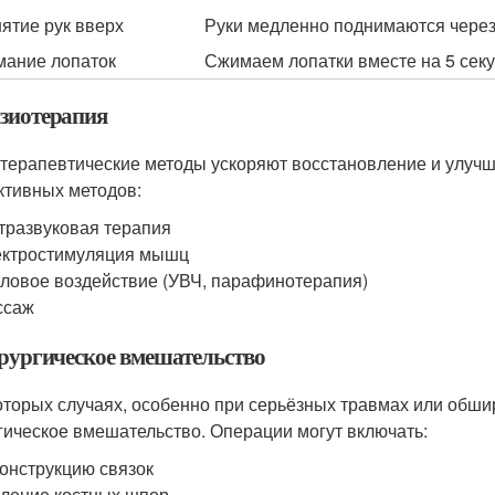
ятие рук вверх
Руки медленно поднимаются через
ание лопаток
Сжимаем лопатки вместе на 5 секу
изиотерапия
терапевтические методы ускоряют восстановление и улуч
тивных методов:
тразвуковая терапия
ектростимуляция мышц
ловое воздействие (УВЧ, парафинотерапия)
ссаж
ирургическое вмешательство
оторых случаях, особенно при серьёзных травмах или обши
гическое вмешательство. Операции могут включать:
онструкцию связок
ление костных шпор