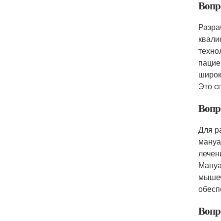
Вопр
Разра
квали
техно
пацие
широк
Это с
Вопр
Для р
мануа
лечен
Мануа
мышеч
обесп
Вопро