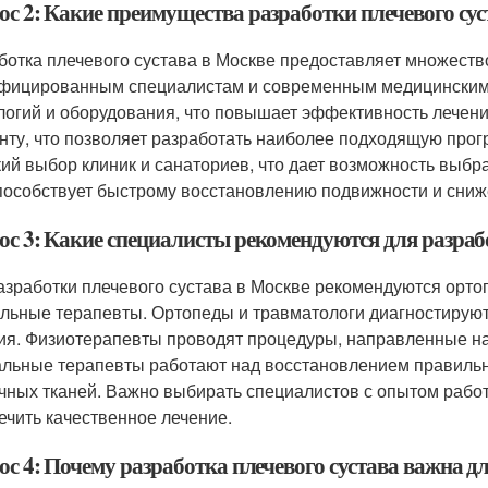
ос 2: Какие преимущества разработки плечевого сус
ботка плечевого сустава в Москве предоставляет множеств
фицированным специалистам и современным медицинским 
логий и оборудования, что повышает эффективность лечени
нту, что позволяет разработать наиболее подходящую прог
ий выбор клиник и санаториев, что дает возможность выбр
пособствует быстрому восстановлению подвижности и сниж
ос 3: Какие специалисты рекомендуются для разрабо
азработки плечевого сустава в Москве рекомендуются орто
льные терапевты. Ортопеды и травматологи диагностируют
ия. Физиотерапевты проводят процедуры, направленные н
льные терапевты работают над восстановлением правильн
ных тканей. Важно выбирать специалистов с опытом рабо
ечить качественное лечение.
с 4: Почему разработка плечевого сустава важна д