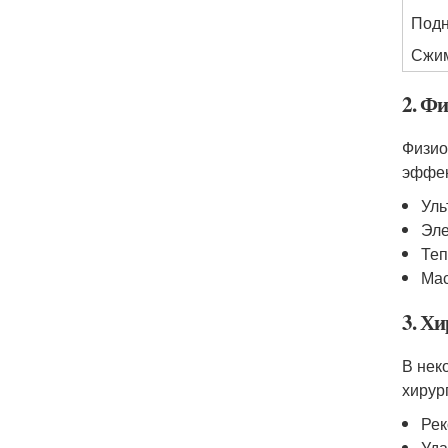
Подн
Сжим
2. Ф
Физио
эффек
Уль
Эл
Теп
Ма
3. Х
В нек
хирур
Рек
Уда