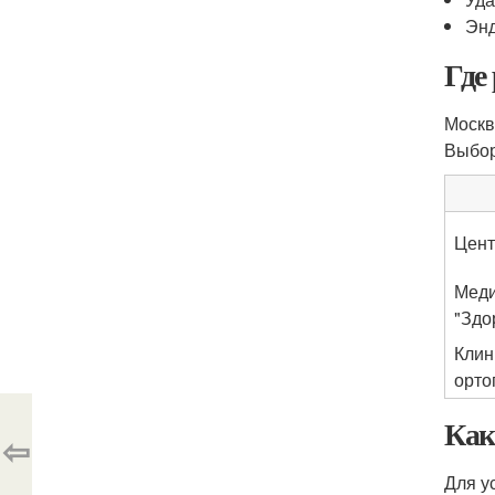
Энд
Где
Москв
Выбор
Цент
Меди
"Здо
Клин
орто
Как
⇦
Для у