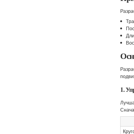
Разра
Тра
Пос
Дли
Вос
Осн
Разра
подви
1. У
Лучша
Снача
Круг