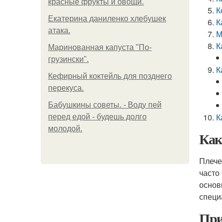
красные фрукты и овощи.
К
Екатерина даниленко хлебушек
К
атака.
М
К
Маринованная капуста "По-
грузински".
К
Кефирный коктейль для позднего
перекуса.
Бабушкины советы. - Воду пей
К
перед едой - будешь долго
молодой.
Как
Плече
часто
основ
специ
При