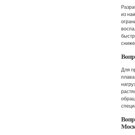
Разра
из на
огран
воспа
быстр
сниже
Вопр
Для п
плава
нагру
растя
обращ
специ
Вопр
Моск