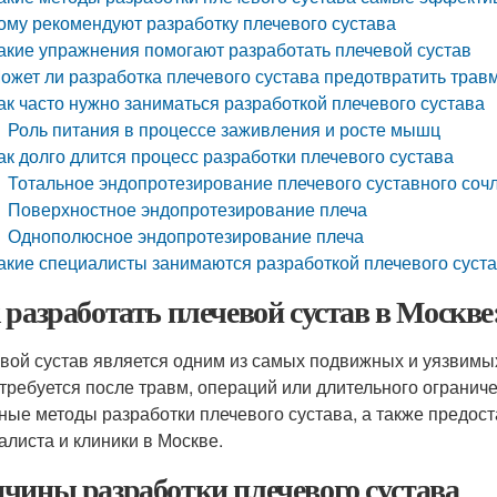
ому рекомендуют разработку плечевого сустава
акие упражнения помогают разработать плечевой сустав
ожет ли разработка плечевого сустава предотвратить трав
ак часто нужно заниматься разработкой плечевого сустава
Роль питания в процессе заживления и росте мышц
ак долго длится процесс разработки плечевого сустава
Тотальное эндопротезирование плечевого суставного соч
Поверхностное эндопротезирование плеча
Однополюсное эндопротезирование плеча
акие специалисты занимаются разработкой плечевого суст
 разработать плечевой сустав в Москве
вой сустав является одним из самых подвижных и уязвимых 
 требуется после травм, операций или длительного огранич
ные методы разработки плечевого сустава, а также предос
алиста и клиники в Москве.
чины разработки плечевого сустава