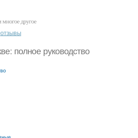
и многое другое
отзывы
кве: полное руководство
тво
ивные