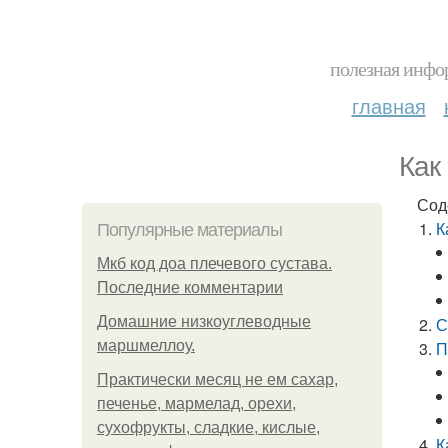
полезная инфор
главная
Как
Сод
К
Популярные материалы
Мкб код доа плечевого сустава.
Последние комментарии
Домашние низкоуглеводные
С
маршмеллоу.
П
Практически месяц не ем сахар,
печенье, мармелад, орехи,
сухофрукты, сладкие, кислые,
К