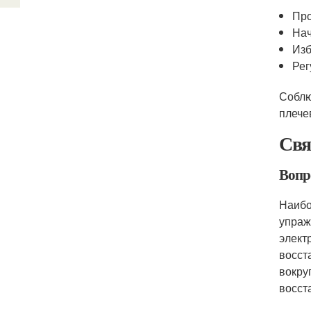
Про
Нач
Изб
Рег
Соблю
плече
Свя
Вопр
Наибо
упраж
элект
восст
вокру
восст