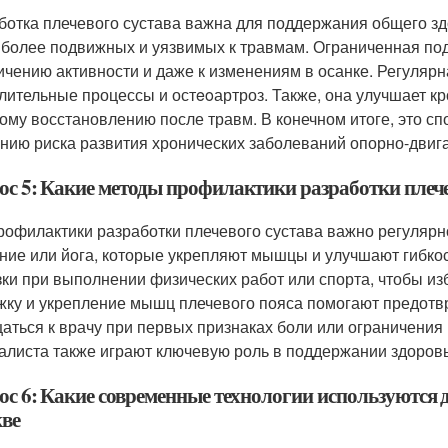
ботка плечевого сустава важна для поддержания общего здо
иболее подвижных и уязвимых к травмам. Ограниченная под
ичению активности и даже к изменениям в осанке. Регулярн
лительные процессы и остeoартроз. Также, она улучшает к
ому восстановлению после травм. В конечном итоге, это сп
нию риска развития хронических заболеваний опорно-двига
ос 5: Какие методы профилактики разработки плече
рофилактики разработки плечевого сустава важно регулярно
ние или йога, которые укрепляют мышцы и улучшают гибкос
зки при выполнении физических работ или спорта, чтобы и
жку и укрепление мышц плечевого пояса помогают предотв
аться к врачу при первых признаках боли или ограничения
алиста также играют ключевую роль в поддержании здоровь
ос 6: Какие современные технологии используются д
ве